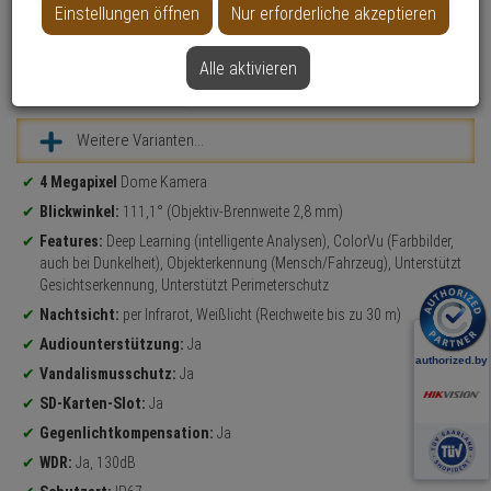
Einstellungen öffnen
Nur erforderliche akzeptieren
Alle aktivieren
Datenblatt drucken
Weitere Varianten...
Produktinformationen
4 Megapixel
Dome Kamera
Blickwinkel:
111,1° (Objektiv-Brennweite 2,8 mm)
Features:
Deep Learning (intelligente Analysen), ColorVu (Farbbilder,
auch bei Dunkelheit), Objekterkennung (Mensch/Fahrzeug), Unterstützt
Gesichtserkennung, Unterstützt Perimeterschutz
Nachtsicht:
per Infrarot, Weißlicht (Reichweite bis zu 30 m)
Audiounterstützung:
Ja
Vandalismusschutz:
Ja
SD-Karten-Slot:
Ja
Gegenlichtkompensation:
Ja
WDR:
Ja, 130dB