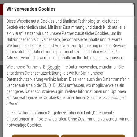
Warenkorb schließen
Suche öffnen
Warenko
Wir verwenden Cookies
Diese Website nutzt Cookies und ähnliche Technologien, die für den
+49 (0)821 899 493-0
Mo. - Do.: 8:00 - 16:30 | Fr.: 8:00 - 14:00 Uhr
0 ARTIKEL IM WARENKORB
Betrieb erforderlich sind. Mit Ihrer Zustimmung und durch Klick auf „alle
Kontaktservice nutzen
aktivieren“ setzen wir und unsere Partner zusätzliche Cookies, um Ihr
Ihr Warenkorb ist momentan leer.
Ergebnisse (
)
Nutzungserlebnis zu verbessern, personalisierte Inhalte und relevante
Fertig
Werbung bereitzustellen und Analysen zur Optimierung unserer Services
Shop
durchzuführen. Dabei können personenbezogene Daten wie Ihre IP-
durchsuchen
Adresse verarbeitet werden, um Inhalte an Ihre Interessen anzupassen.
Bitte
Es
Wie unsere Partner, z. B.
Google
, Ihre Daten verwenden, entnehmen Sie
geben
wurde
Details
Beratung
bitte deren Datenschutzerklärung, die wir für Sie in unserer
Sie
noch
Datenschutzerklärung
verlinkt haben. Dies kann auch den Datentransfer in
mindestens
Kategorien
Länder außerhalb der EU (z. B. USA) umfassen, wo möglicherweise ein
3
Suche
HIKVision DS-2CD2147G3-
geringeres Datenschutzniveau gilt. Weitere Informationen und Optionen
Zeichen
gestartet
zur Auswahl einzelner Cookie-Kategorien finden Sie unter
'Einstellungen
ein,
LIS2UY(2.8mm) IP-Kamera 4MP
öffnen'
.
um
die
Ihre Einwilligung können Sie jederzeit über den Link „Datenschutz
Produktmerkmale
Suche
Einstellungen“ im Footer widerrufen. Ohne Zustimmung verwenden wir nur
zu
notwendige Cookies.
starten.