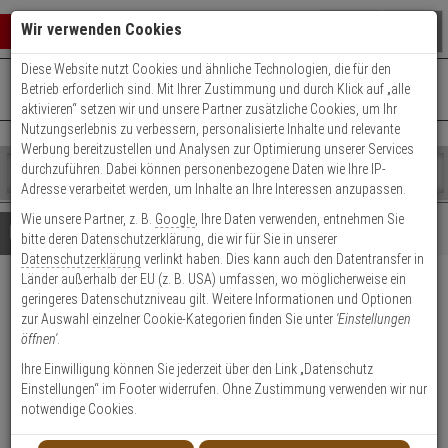
Warenkorb schließen
Suche öffnen
Warenko
Wir verwenden Cookies
Diese Website nutzt Cookies und ähnliche Technologien, die für den
+49 (0)821 899 493-0
Mo. - Do.: 8:00 - 16:30 | Fr.: 8:00 - 14:00 Uhr
0 ARTIKEL IM WARENKORB
Betrieb erforderlich sind. Mit Ihrer Zustimmung und durch Klick auf „alle
Kontaktservice nutzen
aktivieren“ setzen wir und unsere Partner zusätzliche Cookies, um Ihr
Ihr Warenkorb ist momentan leer.
Ergebnisse (
)
Nutzungserlebnis zu verbessern, personalisierte Inhalte und relevante
Fertig
Werbung bereitzustellen und Analysen zur Optimierung unserer Services
Shop
durchzuführen. Dabei können personenbezogene Daten wie Ihre IP-
durchsuchen
Adresse verarbeitet werden, um Inhalte an Ihre Interessen anzupassen.
Bitte
Es
Wie unsere Partner, z. B.
Google
, Ihre Daten verwenden, entnehmen Sie
geben
wurde
Details
Beratung
bitte deren Datenschutzerklärung, die wir für Sie in unserer
Sie
noch
Datenschutzerklärung
verlinkt haben. Dies kann auch den Datentransfer in
mindestens
Kategorien
Länder außerhalb der EU (z. B. USA) umfassen, wo möglicherweise ein
3
Suche
HIKVision DS-2CD2143G2-
geringeres Datenschutzniveau gilt. Weitere Informationen und Optionen
Zeichen
gestartet
zur Auswahl einzelner Cookie-Kategorien finden Sie unter
'Einstellungen
ein,
IS(2.8mm) IP-Kamera 4MP T/N
öffnen'
.
um
die
Ihre Einwilligung können Sie jederzeit über den Link „Datenschutz
Produktmerkmale
Suche
Einstellungen“ im Footer widerrufen. Ohne Zustimmung verwenden wir nur
zu
notwendige Cookies.
starten.