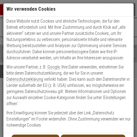
Warenkorb schließen
Suche öffnen
Warenko
Wir verwenden Cookies
Diese Website nutzt Cookies und ähnliche Technologien, die für den
+49 (0)821 899 493-0
Mo. - Do.: 8:00 - 16:30 | Fr.: 8:00 - 14:00 Uhr
0 ARTIKEL IM WARENKORB
Betrieb erforderlich sind. Mit Ihrer Zustimmung und durch Klick auf „alle
Kontaktservice nutzen
aktivieren“ setzen wir und unsere Partner zusätzliche Cookies, um Ihr
Ihr Warenkorb ist momentan leer.
Ergebnisse (
)
Nutzungserlebnis zu verbessern, personalisierte Inhalte und relevante
Fertig
Werbung bereitzustellen und Analysen zur Optimierung unserer Services
Shop
durchzuführen. Dabei können personenbezogene Daten wie Ihre IP-
durchsuchen
Adresse verarbeitet werden, um Inhalte an Ihre Interessen anzupassen.
Bitte
Es
Wie unsere Partner, z. B.
Google
, Ihre Daten verwenden, entnehmen Sie
geben
wurde
Details
Beratung
Beliebte 1080p Artikel
bitte deren Datenschutzerklärung, die wir für Sie in unserer
Sie
noch
Datenschutzerklärung
verlinkt haben. Dies kann auch den Datentransfer in
mindestens
Kategorien
Länder außerhalb der EU (z. B. USA) umfassen, wo möglicherweise ein
3
Suche
HIKVision DS-2CD2T23G2-
geringeres Datenschutzniveau gilt. Weitere Informationen und Optionen
Zeichen
gestartet
zur Auswahl einzelner Cookie-Kategorien finden Sie unter
'Einstellungen
ein,
2I(2.8mm)(D) IP-Kamera 2MPx
öffnen'
.
um
die
Ihre Einwilligung können Sie jederzeit über den Link „Datenschutz
Produktmerkmale
Suche
Einstellungen“ im Footer widerrufen. Ohne Zustimmung verwenden wir nur
zu
notwendige Cookies.
starten.
NEU