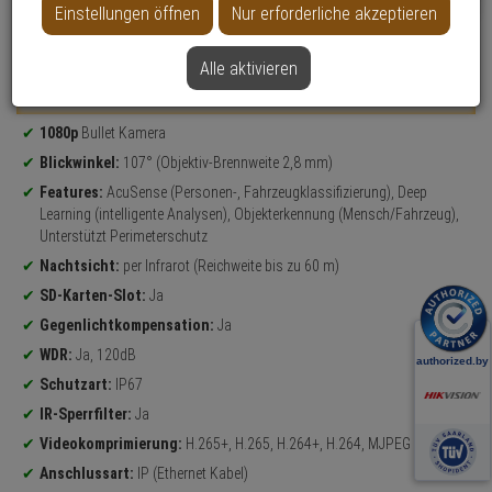
Einstellungen öffnen
Nur erforderliche akzeptieren
Datenblatt drucken
Alle aktivieren
Weitere Varianten...
Produktinformationen
1080p
Bullet Kamera
Blickwinkel:
107° (Objektiv-Brennweite 2,8 mm)
Features:
AcuSense (Personen-, Fahrzeugklassifizierung), Deep
Learning (intelligente Analysen), Objekterkennung (Mensch/Fahrzeug),
Unterstützt Perimeterschutz
Nachtsicht:
per Infrarot (Reichweite bis zu 60 m)
SD-Karten-Slot:
Ja
Gegenlichtkompensation:
Ja
WDR:
Ja, 120dB
Schutzart:
IP67
IR-Sperrfilter:
Ja
Videokomprimierung:
H.265+, H.265, H.264+, H.264, MJPEG
Anschlussart:
IP (Ethernet Kabel)