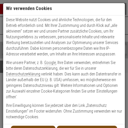
Warenkorb schließen
Suche öffnen
Warenko
Wir verwenden Cookies
Diese Website nutzt Cookies und ähnliche Technologien, die für den
+49 (0)821 899 493-0
Mo. - Do.: 8:00 - 16:30 | Fr.: 8:00 - 14:00 Uhr
0 ARTIKEL IM WARENKORB
Betrieb erforderlich sind. Mit Ihrer Zustimmung und durch Klick auf „alle
Kontaktservice nutzen
aktivieren“ setzen wir und unsere Partner zusätzliche Cookies, um Ihr
Ihr Warenkorb ist momentan leer.
Ergebnisse (
)
Nutzungserlebnis zu verbessern, personalisierte Inhalte und relevante
Fertig
Werbung bereitzustellen und Analysen zur Optimierung unserer Services
Shop
durchzuführen. Dabei können personenbezogene Daten wie Ihre IP-
durchsuchen
Adresse verarbeitet werden, um Inhalte an Ihre Interessen anzupassen.
Bitte
Es
Wie unsere Partner, z. B.
Google
, Ihre Daten verwenden, entnehmen Sie
geben
wurde
Details
Beratung
Beliebte 4K Ultra HD Artikel
bitte deren Datenschutzerklärung, die wir für Sie in unserer
Sie
noch
Datenschutzerklärung
verlinkt haben. Dies kann auch den Datentransfer in
mindestens
Kategorien
Länder außerhalb der EU (z. B. USA) umfassen, wo möglicherweise ein
3
Suche
HIKVision DS-2CD2T87G3-
geringeres Datenschutzniveau gilt. Weitere Informationen und Optionen
Zeichen
gestartet
zur Auswahl einzelner Cookie-Kategorien finden Sie unter
'Einstellungen
ein,
LIY(4mm) IP-Kamera 4K T/N
öffnen'
.
um
die
Ihre Einwilligung können Sie jederzeit über den Link „Datenschutz
Produktmerkmale
Suche
Einstellungen“ im Footer widerrufen. Ohne Zustimmung verwenden wir nur
zu
notwendige Cookies.
starten.
NEU