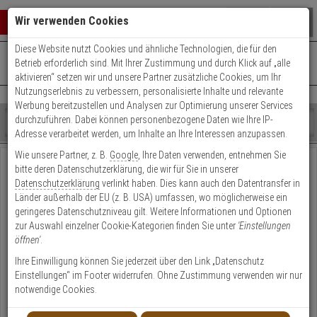
Warenkorb schließen
Suche öffnen
Warenko
Wir verwenden Cookies
Diese Website nutzt Cookies und ähnliche Technologien, die für den
+49 (0)821 899 493-0
Mo. - Do.: 8:00 - 16:30 | Fr.: 8:00 - 14:00 Uhr
0 ARTIKEL IM WARENKORB
Betrieb erforderlich sind. Mit Ihrer Zustimmung und durch Klick auf „alle
Kontaktservice nutzen
aktivieren“ setzen wir und unsere Partner zusätzliche Cookies, um Ihr
Ihr Warenkorb ist momentan leer.
Ergebnisse (
)
Nutzungserlebnis zu verbessern, personalisierte Inhalte und relevante
Fertig
Werbung bereitzustellen und Analysen zur Optimierung unserer Services
Shop
durchzuführen. Dabei können personenbezogene Daten wie Ihre IP-
durchsuchen
Adresse verarbeitet werden, um Inhalte an Ihre Interessen anzupassen.
Bitte
Es
Wie unsere Partner, z. B.
Google
, Ihre Daten verwenden, entnehmen Sie
geben
wurde
Der von Ihnen aufgerufene Artikel existiert leider
bitte deren Datenschutzerklärung, die wir für Sie in unserer
Sie
noch
nicht.
Datenschutzerklärung
verlinkt haben. Dies kann auch den Datentransfer in
mindestens
Kategorien
Länder außerhalb der EU (z. B. USA) umfassen, wo möglicherweise ein
3
Suche
Bitte nutzen Sie unsere praktische Suchfunktion
geringeres Datenschutzniveau gilt. Weitere Informationen und Optionen
Zeichen
gestartet
zur Auswahl einzelner Cookie-Kategorien finden Sie unter
'Einstellungen
ein,
öffnen'
.
um
Shop
die
durchsuchen
Ihre Einwilligung können Sie jederzeit über den Link „Datenschutz
Suche
Bitte
Es
Einstellungen“ im Footer widerrufen. Ohne Zustimmung verwenden wir nur
zu
geben
wurde
notwendige Cookies.
Oder stöbern Sie einfach durch unsere beliebtesten Seiten
starten.
Sie
noch
mindestens
Kategorien