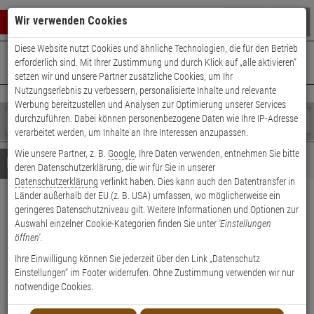
Warenkorb schließen
Suche öffnen
Warenko
Wir verwenden Cookies
Diese Website nutzt Cookies und ähnliche Technologien, die für den Betrieb
+49 (0)821 899 493-0
Mo. - Do.: 8:00 - 16:30 | Fr.: 8:00 - 14:00 Uhr
0 ARTIKEL IM WARENKORB
erforderlich sind. Mit Ihrer Zustimmung und durch Klick auf „alle aktivieren“
Kontaktservice nutzen
setzen wir und unsere Partner zusätzliche Cookies, um Ihr
Ihr Warenkorb ist momentan leer.
Ergebnisse (
)
Nutzungserlebnis zu verbessern, personalisierte Inhalte und relevante
Fertig
Werbung bereitzustellen und Analysen zur Optimierung unserer Services
Shop
durchzuführen. Dabei können personenbezogene Daten wie Ihre IP-Adresse
durchsuchen
verarbeitet werden, um Inhalte an Ihre Interessen anzupassen.
Bitte
Es
Wie unsere Partner, z. B.
Google
, Ihre Daten verwenden, entnehmen Sie bitte
geben
wurde
Details
Beratung
Beliebte 5 Megapixel Artikel
deren Datenschutzerklärung, die wir für Sie in unserer
Sie
noch
Datenschutzerklärung
verlinkt haben. Dies kann auch den Datentransfer in
mindestens
Kategorien
Länder außerhalb der EU (z. B. USA) umfassen, wo möglicherweise ein
3
Suche
HIKVision DS-2CE76H0T-
geringeres Datenschutzniveau gilt. Weitere Informationen und Optionen zur
Zeichen
gestartet
Auswahl einzelner Cookie-Kategorien finden Sie unter
'Einstellungen
ein,
ITMFS(2.8mm) HD-TVI Kamera
öffnen'
.
um
die
Ihre Einwilligung können Sie jederzeit über den Link „Datenschutz
Produktmerkmale
Suche
Einstellungen“ im Footer widerrufen. Ohne Zustimmung verwenden wir nur
zu
notwendige Cookies.
starten.