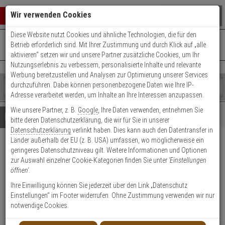
Warenkorb schließen
Suche öffnen
Warenko
Wir verwenden Cookies
Diese Website nutzt Cookies und ähnliche Technologien, die für den
+49 (0)821 899 493-0
Mo. - Do.: 8:00 - 16:30 | Fr.: 8:00 - 14:00 Uhr
0 ARTIKEL IM WARENKORB
Betrieb erforderlich sind. Mit Ihrer Zustimmung und durch Klick auf „alle
Kontaktservice nutzen
aktivieren“ setzen wir und unsere Partner zusätzliche Cookies, um Ihr
Ihr Warenkorb ist momentan leer.
Ergebnisse (
)
Nutzungserlebnis zu verbessern, personalisierte Inhalte und relevante
Fertig
Werbung bereitzustellen und Analysen zur Optimierung unserer Services
Shop
durchzuführen. Dabei können personenbezogene Daten wie Ihre IP-
durchsuchen
Adresse verarbeitet werden, um Inhalte an Ihre Interessen anzupassen.
Bitte
Es
Wie unsere Partner, z. B.
Google
, Ihre Daten verwenden, entnehmen Sie
geben
wurde
Details
Beratung
Beliebte 5 Megapixel Artikel
bitte deren Datenschutzerklärung, die wir für Sie in unserer
Sie
noch
Datenschutzerklärung
verlinkt haben. Dies kann auch den Datentransfer in
mindestens
Kategorien
Länder außerhalb der EU (z. B. USA) umfassen, wo möglicherweise ein
3
Suche
HIKVision DS-2CE78H0T-
geringeres Datenschutzniveau gilt. Weitere Informationen und Optionen
Zeichen
gestartet
zur Auswahl einzelner Cookie-Kategorien finden Sie unter
'Einstellungen
ein,
IT3E(2.8mm)(C) HD-TVI Kamera
öffnen'
.
um
die
Ihre Einwilligung können Sie jederzeit über den Link „Datenschutz
Produktmerkmale
Suche
Einstellungen“ im Footer widerrufen. Ohne Zustimmung verwenden wir nur
zu
notwendige Cookies.
starten.
NEU