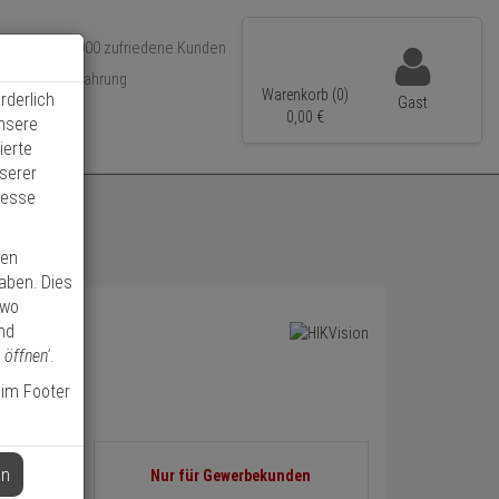
Über 350.000 zufriedene Kunden
r 15 Jahre Erfahrung
Warenkorb (0)
rderlich
Gast
ler Versand
0,
00
€
unsere
ierte
serer
resse
ren
haben. Dies
 wo
nd
 öffnen'
.
 im Footer
Informationen
en
Nur für Gewerbekunden
 - 153
zurück