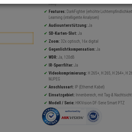
mm)
Features:
DarkFighter (erhöhte Lichtempfindlichkeit
Learning (intelligente Analysen)
Audiounterstützung:
Ja
SD-Karten-Slot:
Ja
Zoom:
32x optisch, 16x digital
Gegenlichtkompensation:
Ja
WDR:
Ja, 120dB
IR-Sperrfilter:
Ja
Videokomprimierung:
H.265+, H.265, H.264+, H.2
MJPEG
Anschlussart:
IP (Ethernet Kabel)
Einsatzgebiet:
Innenbereich, mit Tag-& Nachtsicht
Modell / Serie:
HIKVision DF-Serie Smart PTZ