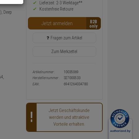
Preis,
Lieferzeit: 2-3 Werktage**
Verfügbakeit
Kostenfreie Retoure
), Deep
und
Warenkorb-
B2B
Jetzt anmelden
oder
Konfigurieren-
Button
Fragen zum Artikel
Zum Merkzettel
Artikelnummer:
10035069
64,
Herstellernummer:
327000533
EAN:
6941264034780
Jetzt Geschäftskunde
werden und attraktive
Vorteile erhalten.