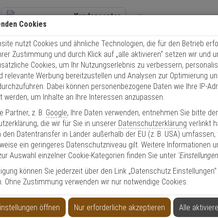
Kundencenter
enden Cookies
+49 (0)821 899 493-0
Übe
ite nutzt Cookies und ähnliche Technologien, die für den Betrieb erfo
Kontaktservice
nutzen
Schnel
Ihrer Zustimmung und durch Klick auf „alle aktivieren“ setzen wir und 
Mo. - Do.: 8:00 - 16:30 Fr. 8:00 - 14:00 Uhr
usätzliche Cookies, um Ihr Nutzungserlebnis zu verbessern, personalis
nd relevante Werbung bereitzustellen und Analysen zur Optimierung un
IKVision DS-2DF5232X-AE3(T5) IP-Kamera 2MP TN PTZ
durchzuführen. Dabei können personenbezogene Daten wie Ihre IP-Ad
et werden, um Inhalte an Ihre Interessen anzupassen.
te 1080p Artikel
 Partner, z. B.
Google
, Ihre Daten verwenden, entnehmen Sie bitte de
zerklärung, die wir für Sie in unserer
Datenschutzerklärung
verlinkt 
 den Datentransfer in Länder außerhalb der EU (z. B. USA) umfassen,
5) IP-Kamera 2MP TN PTZ
weise ein geringeres Datenschutzniveau gilt. Weitere Informationen u
zur Auswahl einzelner Cookie-Kategorien finden Sie unter
'Einstellungen
lligung können Sie jederzeit über den Link „Datenschutz Einstellungen“
n. Ohne Zustimmung verwenden wir nur notwendige Cookies.
Produktinformationen
1080p
PTZ Kamera
instellungen öffnen
Nur erforderliche akzeptieren
Alle aktivier
Blickwinkel:
58,4° - 2,14° (Objektiv-Brennweite 4,8