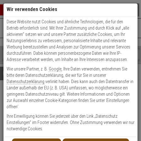
Warenkorb schließen
Suche öffnen
Warenko
Wir verwenden Cookies
Diese Website nutzt Cookies und ähnliche Technologien, die für den
+49 (0)821 899 493-0
Mo. - Do.: 8:00 - 16:30 | Fr.: 8:00 - 14:00 Uhr
0 ARTIKEL IM WARENKORB
Betrieb erforderlich sind. Mit Ihrer Zustimmung und durch Klick auf „alle
Kontaktservice nutzen
aktivieren“ setzen wir und unsere Partner zusätzliche Cookies, um Ihr
Ihr Warenkorb ist momentan leer.
Ergebnisse (
)
Nutzungserlebnis zu verbessern, personalisierte Inhalte und relevante
Fertig
Werbung bereitzustellen und Analysen zur Optimierung unserer Services
Shop
durchzuführen. Dabei können personenbezogene Daten wie Ihre IP-
durchsuchen
Adresse verarbeitet werden, um Inhalte an Ihre Interessen anzupassen.
Bitte
Es
Wie unsere Partner, z. B.
Google
, Ihre Daten verwenden, entnehmen Sie
geben
wurde
Details
Beratung
Beliebte 5 Megapixel Artikel
bitte deren Datenschutzerklärung, die wir für Sie in unserer
Sie
noch
Datenschutzerklärung
verlinkt haben. Dies kann auch den Datentransfer in
mindestens
Kategorien
Länder außerhalb der EU (z. B. USA) umfassen, wo möglicherweise ein
3
Suche
HIKVision Set HD 8x Bullet
geringeres Datenschutzniveau gilt. Weitere Informationen und Optionen
Zeichen
gestartet
zur Auswahl einzelner Cookie-Kategorien finden Sie unter
'Einstellungen
ein,
5MPx + 16-CH DVR
öffnen'
.
um
die
Ihre Einwilligung können Sie jederzeit über den Link „Datenschutz
Produktmerkmale
Suche
Einstellungen“ im Footer widerrufen. Ohne Zustimmung verwenden wir nur
zu
notwendige Cookies.
starten.