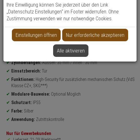
Ihre Einwilligung können Sie jederzeit über den Link
„Datenschutz Einstellungen“ im Footer widerrufen. Ohne
Datenblatt drucken
Zustimmung verwenden wir nur notwendige Cookies.
Weitere Varianten...
Einstellungen öffnen
Nur erforderliche akzeptieren
Produktinformationen
Planungs- & Beratungsservice:
Jetzt persönliches Angebot
anfordern - vertrieb@expert-security.de
Alle aktivieren
Doppelzylinder
Zylinderlängen:
Aussen: 35 mm / Innen : 30 mm
Einsatzbereich:
Tür
Funktionen:
High-Security für zusätzlichen mechanischen Schutz (VdS
Klasse CZ+, SKG***)
Modulare-Bauweise:
Optional Möglich
Schutzart:
IP55
Farbe:
Silber
Anwendung:
Zutrittskontrolle
Nur für Gewerbekunden
Lieferzeit: 21-29 Werktage**