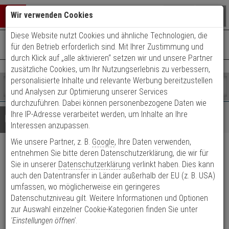
Warenkorb schließen
Suche öffnen
Warenko
Wir verwenden Cookies
Diese Website nutzt Cookies und ähnliche Technologien, die
+49 (0)821 899 493-0
Mo. - Do.: 8:00 - 16:30 | Fr.: 8:00 - 14:00 Uhr
0 ARTIKEL IM WARENKORB
für den Betrieb erforderlich sind. Mit Ihrer Zustimmung und
Kontaktservice nutzen
durch Klick auf „alle aktivieren“ setzen wir und unsere Partner
Ihr Warenkorb ist momentan leer.
Ergebnisse (
)
zusätzliche Cookies, um Ihr Nutzungserlebnis zu verbessern,
Fertig
personalisierte Inhalte und relevante Werbung bereitzustellen
Shop
durchsuchen
und Analysen zur Optimierung unserer Services
Bitte
Es
durchzuführen. Dabei können personenbezogene Daten wie
geben
wurde
Ihre IP-Adresse verarbeitet werden, um Inhalte an Ihre
Details
Beratung
Sie
noch
Interessen anzupassen.
mindestens
Kategorien
Wie unsere Partner, z. B.
Google
, Ihre Daten verwenden,
3
Suche
iLOQ S10 Doppelzylinder A35
Zeichen
gestartet
entnehmen Sie bitte deren Datenschutzerklärung, die wir für
ein,
Sie in unserer
Datenschutzerklärung
verlinkt haben. Dies kann
I30 High-Sec, Kalender
um
auch den Datentransfer in Länder außerhalb der EU (z. B. USA)
die
umfassen, wo möglicherweise ein geringeres
Suche
Produktmerkmale
Datenschutzniveau gilt. Weitere Informationen und Optionen
zu
zur Auswahl einzelner Cookie-Kategorien finden Sie unter
starten.
'Einstellungen öffnen'
.