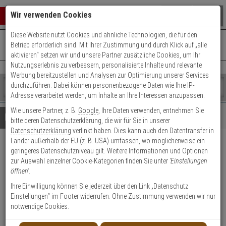
Warenkorb schließen
Suche öffnen
Warenko
Wir verwenden Cookies
Diese Website nutzt Cookies und ähnliche Technologien, die für den
+49 (0)821 899 493-0
Mo. - Do.: 8:00 - 16:30 | Fr.: 8:00 - 14:00 Uhr
0 ARTIKEL IM WARENKORB
Betrieb erforderlich sind. Mit Ihrer Zustimmung und durch Klick auf „alle
Kontaktservice nutzen
aktivieren“ setzen wir und unsere Partner zusätzliche Cookies, um Ihr
Ihr Warenkorb ist momentan leer.
Ergebnisse (
)
Nutzungserlebnis zu verbessern, personalisierte Inhalte und relevante
Fertig
Werbung bereitzustellen und Analysen zur Optimierung unserer Services
Shop
durchzuführen. Dabei können personenbezogene Daten wie Ihre IP-
durchsuchen
Adresse verarbeitet werden, um Inhalte an Ihre Interessen anzupassen.
Bitte
Es
Wie unsere Partner, z. B.
Google
, Ihre Daten verwenden, entnehmen Sie
geben
wurde
Details
Beratung
bitte deren Datenschutzerklärung, die wir für Sie in unserer
Sie
noch
Datenschutzerklärung
verlinkt haben. Dies kann auch den Datentransfer in
mindestens
Kategorien
Länder außerhalb der EU (z. B. USA) umfassen, wo möglicherweise ein
3
Suche
iLOQ S10 Profilzylinder A30
geringeres Datenschutzniveau gilt. Weitere Informationen und Optionen
Zeichen
gestartet
zur Auswahl einzelner Cookie-Kategorien finden Sie unter
'Einstellungen
ein,
I40 mit Kalendermodul
öffnen'
.
um
die
Ihre Einwilligung können Sie jederzeit über den Link „Datenschutz
Produktmerkmale
Suche
Einstellungen“ im Footer widerrufen. Ohne Zustimmung verwenden wir nur
zu
notwendige Cookies.
starten.