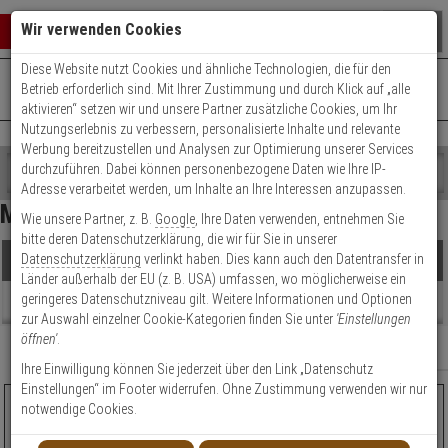
Warenkorb schließen
Suche öffnen
Warenko
Wir verwenden Cookies
Diese Website nutzt Cookies und ähnliche Technologien, die für den
+49 (0)821 899 493-0
Mo. - Do.: 8:00 - 16:30 | Fr.: 8:00 - 14:00 Uhr
0 ARTIKEL IM WARENKORB
Betrieb erforderlich sind. Mit Ihrer Zustimmung und durch Klick auf „alle
Kontaktservice nutzen
aktivieren“ setzen wir und unsere Partner zusätzliche Cookies, um Ihr
Ihr Warenkorb ist momentan leer.
Ergebnisse (
22
)
Nutzungserlebnis zu verbessern, personalisierte Inhalte und relevante
Fertig
Werbung bereitzustellen und Analysen zur Optimierung unserer Services
Shop
durchzuführen. Dabei können personenbezogene Daten wie Ihre IP-
durchsuchen
Adresse verarbeitet werden, um Inhalte an Ihre Interessen anzupassen.
Hersteller Filter
Bitte
Es
Mini Outdoor Kameras
Wie unsere Partner, z. B.
Google
, Ihre Daten verwenden, entnehmen Sie
geben
wurde
Preis Filter (
22
)
bitte deren Datenschutzerklärung, die wir für Sie in unserer
Sie
noch
Datenschutzerklärung
verlinkt haben. Dies kann auch den Datentransfer in
Produkte
mindestens
Kategorien
Länder außerhalb der EU (z. B. USA) umfassen, wo möglicherweise ein
3
Suche
€
€
geringeres Datenschutzniveau gilt. Weitere Informationen und Optionen
Zeichen
gestartet
Beratung
zur Auswahl einzelner Cookie-Kategorien finden Sie unter
'Einstellungen
ein,
öffnen'
.
um
Artikelauswahl
Relevanz
Filter anzeigen
die
Ihre Einwilligung können Sie jederzeit über den Link „Datenschutz
Modell / Serie
Suche
Einstellungen“ im Footer widerrufen. Ohne Zustimmung verwenden wir nur
zu
AXIS F2137-RE Sensor Objektiv Einheit 5MPx IP6K9K
notwendige Cookies.
Technik
starten.