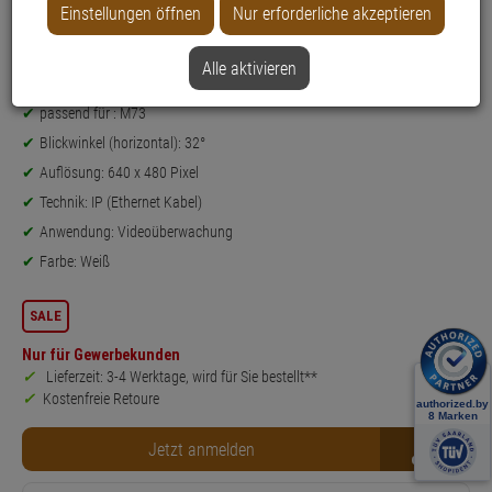
Einstellungen öffnen
Nur erforderliche akzeptieren
Weitere Varianten...
Alle aktivieren
Produktinformationen
Thermal-Sensormodul
passend für : M73
Blickwinkel (horizontal): 32°
Auflösung: 640 x 480 Pixel
Technik: IP (Ethernet Kabel)
Anwendung: Videoüberwachung
Farbe: Weiß
SALE
Nur für Gewerbekunden
Lieferzeit: 3-4 Werktage, wird für Sie bestellt**
Kostenfreie Retoure
B2B
Jetzt anmelden