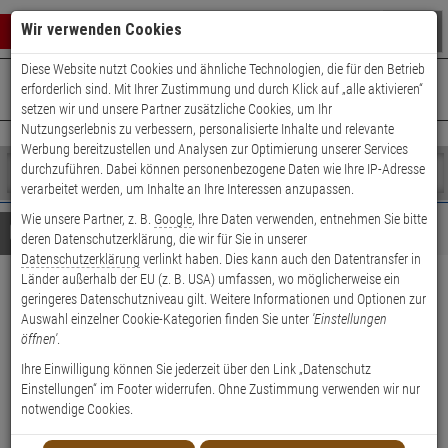
Warenkorb schließen
Suche öffnen
Warenko
Wir verwenden Cookies
Diese Website nutzt Cookies und ähnliche Technologien, die für den Betrieb
+49 (0)821 899 493-0
Mo. - Do.: 8:00 - 16:30 | Fr.: 8:00 - 14:00 Uhr
0 ARTIKEL IM WARENKORB
erforderlich sind. Mit Ihrer Zustimmung und durch Klick auf „alle aktivieren“
Kontaktservice nutzen
setzen wir und unsere Partner zusätzliche Cookies, um Ihr
Ihr Warenkorb ist momentan leer.
Ergebnisse (
)
Nutzungserlebnis zu verbessern, personalisierte Inhalte und relevante
Fertig
Werbung bereitzustellen und Analysen zur Optimierung unserer Services
Shop
durchzuführen. Dabei können personenbezogene Daten wie Ihre IP-Adresse
durchsuchen
verarbeitet werden, um Inhalte an Ihre Interessen anzupassen.
Bitte
Es
Wie unsere Partner, z. B.
Google
, Ihre Daten verwenden, entnehmen Sie bitte
geben
wurde
Details
Beratung
deren Datenschutzerklärung, die wir für Sie in unserer
Sie
noch
Datenschutzerklärung
verlinkt haben. Dies kann auch den Datentransfer in
mindestens
Kategorien
Länder außerhalb der EU (z. B. USA) umfassen, wo möglicherweise ein
3
Suche
Mobotix Thermalmodul 640-
geringeres Datenschutzniveau gilt. Weitere Informationen und Optionen zur
Zeichen
gestartet
Auswahl einzelner Cookie-Kategorien finden Sie unter
'Einstellungen
ein,
R150 mit Frontplatte
öffnen'
.
um
die
Ihre Einwilligung können Sie jederzeit über den Link „Datenschutz
Produktmerkmale
Suche
Einstellungen“ im Footer widerrufen. Ohne Zustimmung verwenden wir nur
zu
notwendige Cookies.
starten.
Datenblatt drucken