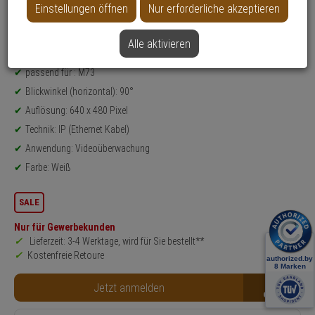
Einstellungen öffnen
Nur erforderliche akzeptieren
Weitere Varianten...
Alle aktivieren
Produktinformationen
Thermal-Sensormodul
passend für : M73
Blickwinkel (horizontal): 90°
Auflösung: 640 x 480 Pixel
Technik: IP (Ethernet Kabel)
Anwendung: Videoüberwachung
Farbe: Weiß
SALE
Nur für Gewerbekunden
Lieferzeit: 3-4 Werktage, wird für Sie bestellt**
Kostenfreie Retoure
B2B
Jetzt anmelden