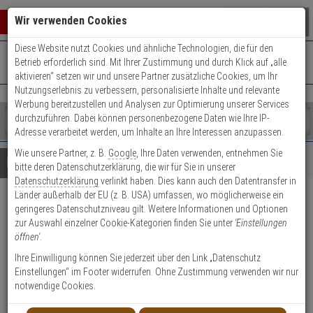
Warenkorb schließen
Suche öffnen
Warenko
Wir verwenden Cookies
Diese Website nutzt Cookies und ähnliche Technologien, die für den
+49 (0)821 899 493-0
Mo. - Do.: 8:00 - 16:30 | Fr.: 8:00 - 14:00 Uhr
0 ARTIKEL IM WARENKORB
Betrieb erforderlich sind. Mit Ihrer Zustimmung und durch Klick auf „alle
Kontaktservice nutzen
aktivieren“ setzen wir und unsere Partner zusätzliche Cookies, um Ihr
Ihr Warenkorb ist momentan leer.
Ergebnisse (
)
Nutzungserlebnis zu verbessern, personalisierte Inhalte und relevante
Fertig
Werbung bereitzustellen und Analysen zur Optimierung unserer Services
Shop
durchzuführen. Dabei können personenbezogene Daten wie Ihre IP-
durchsuchen
Adresse verarbeitet werden, um Inhalte an Ihre Interessen anzupassen.
Bitte
Es
Wie unsere Partner, z. B.
Google
, Ihre Daten verwenden, entnehmen Sie
geben
wurde
Details
Beratung
bitte deren Datenschutzerklärung, die wir für Sie in unserer
Sie
noch
Datenschutzerklärung
verlinkt haben. Dies kann auch den Datentransfer in
mindestens
Kategorien
Länder außerhalb der EU (z. B. USA) umfassen, wo möglicherweise ein
3
Suche
Mobotix Thermalmodul 640-
geringeres Datenschutzniveau gilt. Weitere Informationen und Optionen
Zeichen
gestartet
zur Auswahl einzelner Cookie-Kategorien finden Sie unter
'Einstellungen
ein,
T050 mit Frontplatte
öffnen'
.
um
die
Ihre Einwilligung können Sie jederzeit über den Link „Datenschutz
Produktmerkmale
Suche
Einstellungen“ im Footer widerrufen. Ohne Zustimmung verwenden wir nur
zu
notwendige Cookies.
starten.
Datenblatt drucken