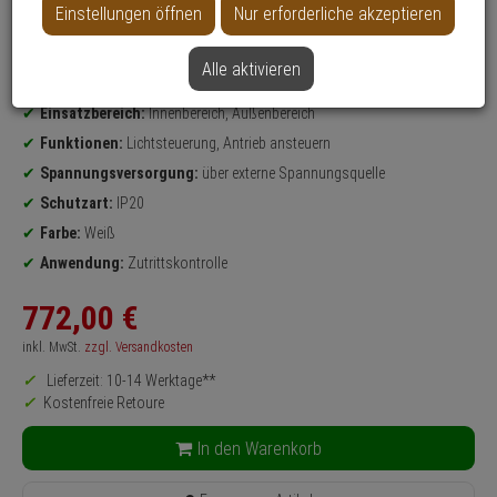
Weitere Varianten...
Einstellungen öffnen
Nur erforderliche akzeptieren
Produktinformationen
Steuergerät, SmartRelais 2
Alle aktivieren
Bedienung:
per Transponder
Einsatzbereich:
Innenbereich, Außenbereich
Funktionen:
Lichtsteuerung, Antrieb ansteuern
Spannungsversorgung:
über externe Spannungsquelle
Schutzart:
IP20
Farbe:
Weiß
Anwendung:
Zutrittskontrolle
772,
00
€
inkl. MwSt.
zzgl. Versandkosten
Lieferzeit: 10-14 Werktage**
Kostenfreie Retoure
In den Warenkorb