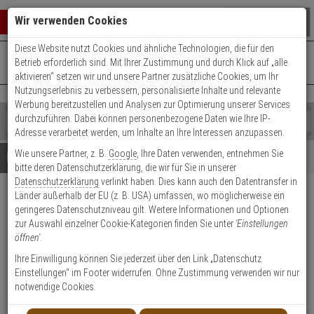
Warenkorb schließen
Suche öffnen
Warenko
Wir verwenden Cookies
Diese Website nutzt Cookies und ähnliche Technologien, die für den
+49 (0)821 899 493-0
Mo. - Do.: 8:00 - 16:30 | Fr.: 8:00 - 14:00 Uhr
0 ARTIKEL IM WARENKORB
Betrieb erforderlich sind. Mit Ihrer Zustimmung und durch Klick auf „alle
Kontaktservice nutzen
aktivieren“ setzen wir und unsere Partner zusätzliche Cookies, um Ihr
Ihr Warenkorb ist momentan leer.
Ergebnisse (
)
Nutzungserlebnis zu verbessern, personalisierte Inhalte und relevante
Fertig
Werbung bereitzustellen und Analysen zur Optimierung unserer Services
Shop
durchzuführen. Dabei können personenbezogene Daten wie Ihre IP-
durchsuchen
Adresse verarbeitet werden, um Inhalte an Ihre Interessen anzupassen.
Bitte
Es
Wie unsere Partner, z. B.
Google
, Ihre Daten verwenden, entnehmen Sie
geben
wurde
Details
Beratung
bitte deren Datenschutzerklärung, die wir für Sie in unserer
Sie
noch
Datenschutzerklärung
verlinkt haben. Dies kann auch den Datentransfer in
mindestens
Kategorien
Länder außerhalb der EU (z. B. USA) umfassen, wo möglicherweise ein
3
Suche
SimonsVoss Digitales
geringeres Datenschutzniveau gilt. Weitere Informationen und Optionen
Zeichen
gestartet
Smart Relais 2 SREL2.G2.W
zur Auswahl einzelner Cookie-Kategorien finden Sie unter
'Einstellungen
ein,
öffnen'
.
um
die
Produktmerkmale
Ihre Einwilligung können Sie jederzeit über den Link „Datenschutz
Suche
Einstellungen“ im Footer widerrufen. Ohne Zustimmung verwenden wir nur
zu
notwendige Cookies.
Datenblatt drucken
starten.