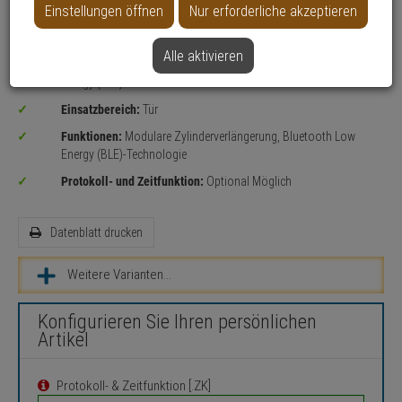
Einstellungen öffnen
Nur erforderliche akzeptieren
Halbzylinder AX
Alle aktivieren
Bedienung:
per Zahlencode, per Transponder, per Bluetooth Low
Energy (BLE)
Einsatzbereich:
Tür
Funktionen:
Modulare Zylinderverlängerung, Bluetooth Low
Energy (BLE)-Technologie
Protokoll- und Zeitfunktion:
Optional Möglich
Datenblatt drucken
Weitere Varianten...
Konfigurieren Sie Ihren persönlichen
Artikel
Protokoll- & Zeitfunktion [.ZK]