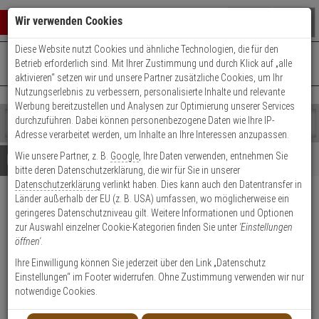
Warenkorb schließen
Suche öffnen
Warenko
Wir verwenden Cookies
Diese Website nutzt Cookies und ähnliche Technologien, die für den
+49 (0)821 899 493-0
Mo. - Do.: 8:00 - 16:30 | Fr.: 8:00 - 14:00 Uhr
0 ARTIKEL IM WARENKORB
Betrieb erforderlich sind. Mit Ihrer Zustimmung und durch Klick auf „alle
Kontaktservice nutzen
aktivieren“ setzen wir und unsere Partner zusätzliche Cookies, um Ihr
Ihr Warenkorb ist momentan leer.
Ergebnisse (
)
Nutzungserlebnis zu verbessern, personalisierte Inhalte und relevante
Fertig
Werbung bereitzustellen und Analysen zur Optimierung unserer Services
Shop
durchzuführen. Dabei können personenbezogene Daten wie Ihre IP-
durchsuchen
Adresse verarbeitet werden, um Inhalte an Ihre Interessen anzupassen.
Bitte
Es
Wie unsere Partner, z. B.
Google
, Ihre Daten verwenden, entnehmen Sie
geben
wurde
Details
Beratung
bitte deren Datenschutzerklärung, die wir für Sie in unserer
Sie
noch
Datenschutzerklärung
verlinkt haben. Dies kann auch den Datentransfer in
mindestens
Kategorien
SimonsVoss Digitaler
Länder außerhalb der EU (z. B. USA) umfassen, wo möglicherweise ein
3
Suche
geringeres Datenschutzniveau gilt. Weitere Informationen und Optionen
Zeichen
gestartet
Europrofil-Halbzylinder AX
zur Auswahl einzelner Cookie-Kategorien finden Sie unter
'Einstellungen
ein,
öffnen'
.
um
die
Ihre Einwilligung können Sie jederzeit über den Link „Datenschutz
Suche
Einstellungen“ im Footer widerrufen. Ohne Zustimmung verwenden wir nur
zu
notwendige Cookies.
starten.