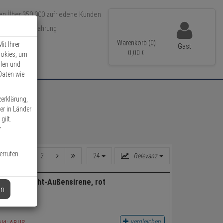
Über 350.000 zufriedene Kunden
r 15 Jahre Erfahrung
ler Versand
Warenkorb (0)
it Ihrer
Gast
0,
00
€
ookies, um
llen und
Daten wie
zerklärung,
er in Länder
gilt.
r
errufen.
1
2
24
Relevanz
10001 Draht-Außensirene, rot
en
vergleichen