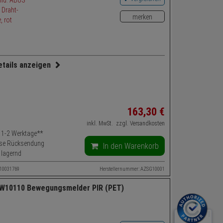
merken
etails anzeigen
ebiet:
Außenbereich
autstärke:
100 dB
163,
30
€
tel: LED-Blitzlicht
inkl. MwSt.
zzgl. Versandkosten
nen:
Sabotageüberwachung, Spannungsüberwachung
t: 1-2 Werktage**
se Rücksendung
In den Warenkorb
 lagernd
 10031769
Herstellernummer: AZSG10001
W10110 Bewegungsmelder PIR (PET)