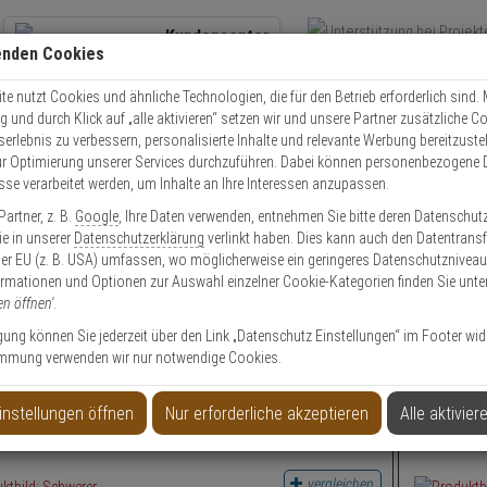
Kundencenter
enden Cookies
Übe
+49 (0)821 899 493-0
Schnel
Kontaktservice
nutzen
e nutzt Cookies und ähnliche Technologien, die für den Betrieb erforderlich sind. M
und durch Klick auf „alle aktivieren“ setzen wir und unsere Partner zusätzliche C
Mo. - Do.: 8:00 - 16:30 Fr. 8:00 - 14:00 Uhr
serlebnis zu verbessern, personalisierte Inhalte und relevante Werbung bereitzuste
r Optimierung unserer Services durchzuführen. Dabei können personenbezogene 
esse verarbeitet werden, um Inhalte an Ihre Interessen anzupassen.
 Terxon
Terxon Alarmkontakte
artner, z. B.
Google
, Ihre Daten verwenden, entnehmen Sie bitte deren Datenschut
Sie in unserer
Datenschutzerklärung
verlinkt haben. Dies kann auch den Datentransf
er EU (z. B. USA) umfassen, wo möglicherweise ein geringeres Datenschutzniveau 
ormationen und Optionen zur Auswahl einzelner Cookie-Kategorien finden Sie unte
en öffnen'
.
ligung können Sie jederzeit über den Link „Datenschutz Einstellungen“ im Footer wid
mmung verwenden wir nur notwendige Cookies.
er Aufbau-Magnetkontakt VdS ABUS MK4200
ABUS AZSG
instellungen öffnen
Nur erforderliche akzeptieren
Alle aktivier
vergleichen