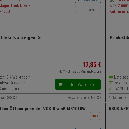
merken
tdetails anzeigen
Produktd
ungsmelder
Sirene
Richtlinien:
VdS B
Einsatzg
atzgebiet:
Tür
Sirenenl
17,
85
€
ktionsverfahren:
Magnetfeldmessung
Leuchtmit
inkl. MwSt.
zzgl. Versandkosten
ortyp:
Reed-Kontakt
Funktio
zeit: 3-4 Werktage**
Lieferzei
enlose Rücksendung
kostenlo
In den Warenkorb
tück lagernd
57 Stück
mer: 10000623
Herstellernummer: MK4200
Artikelnummer:
ufbau Öffnungsmelder VDS-B weiß MK1010W
ABUS AZB
TOPSELLER
HOT