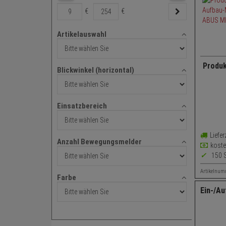
€
€
Artikelauswahl
Artikelauswahl
Produk
Blickwinkel (horizontal)
Blickwinkel
Öffn
(horizontal)
nach 
Einsatzbereich
Eins
Einsatzbereich
Dete
Sens
Liefer
Anzahl Bewegungsmelder
kost
Anzahl
150 S
Bewegungsmelder
Artikelnum
Farbe
Farbe
Ein-/A