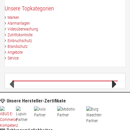
3
Suche
Telefonnummer
*
Unsere Topkategorien
Zeichen
gestartet
ein,
Marken
um
Alarmanlagen
die
Videoüberwachung
Rückrufzeit
*
Suche
Zutrittskontrolle
bis
zu
Einbruchschutz
starten.
Brandschutz
Anliegen
*
Angebote
Ich benötige ein Angebot mit persönlicher Beratung.
Service
Ich habe Fragen zur Funktionsweise von Produkten.
Ich habe Fragen zu einem Auftrag.
Ich wünsche weitere Informationen zum Thema individuelle Preislisten
Nachricht
Unsere Hersteller-Zertifikate