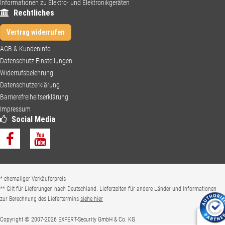
Informationen zu Elektro- und Elektronikgeräten
Diese Website nutzt Cookies und ähnliche Technologien, die für den Betrieb
Kategorie:
Rechtliches
erforderlich sind. Mit Ihrer Zustimmung und durch Klick auf „alle aktivieren“
setzen wir und unsere Partner zusätzliche Cookies, um Ihr Nutzungserlebnis zu
Vertrag widerrufen
verbessern, personalisierte Inhalte und relevante Werbung bereitzustellen und
Analysen zur Optimierung unserer Services durchzuführen. Dabei können
AGB & Kundeninfo
personenbezogene Daten wie Ihre IP-Adresse verarbeitet werden, um Inhalte an
Datenschutz Einstellungen
Ihre Interessen anzupassen.
Widerrufsbelehrung
Wie unsere Partner, z. B.
Google
, Ihre Daten verwenden, entnehmen Sie bitte
Datenschutzerklärung
deren Datenschutzerklärung, die wir für Sie in unserer
Datenschutzerklärung
Barrierefreiheitserklärung
verlinkt haben. Dies kann auch den Datentransfer in Länder außerhalb der EU
(z. B. USA) umfassen, wo möglicherweise ein geringeres Datenschutzniveau
Impressum
Kategorie:
Social Media
gilt. Weitere Informationen und Optionen zur Auswahl einzelner Cookie-
Kategorien finden Sie unter
'Einstellungen öffnen'
.
Ihre Einwilligung können Sie jederzeit über den Link „Datenschutz
Einstellungen“ im Footer widerrufen. Ohne Zustimmung verwenden wir nur
notwendige Cookies.
* ehemaliger Verkäuferpreis
Einstellungen öffnen
Nur erforderliche akzeptieren
** Gilt für Lieferungen nach Deutschland. Lieferzeiten für andere Länder und Informationen
zur Berechnung des Liefertermins
siehe hier
Alle aktivieren
Copyright © 2007-
2026
EXPERT-Security GmbH & Co. KG