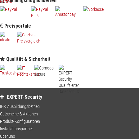
Zahlungsmöglichkeiten
te füllen Sie alle Felder mit dem Stern (*) aus!
Preisportale
rede
*
Herr
Frau
divers
Qualität & Sicherheit
rname
chname
Kategorie:
EXPERT-Security
IHK Ausbildungsbetrieb
Ihre Kontaktinformationen
Gutscheine & Aktionen
Mail Adresse
Produkt-Konfiguratoren
Installationspartner
Über uns