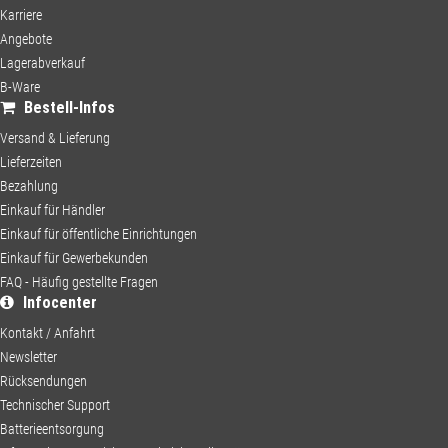
Karriere
lefon
Angebote
Lagerabverkauf
B-Ware
chricht
Kategorie:
Bestell-Infos
Versand & Lieferung
Lieferzeiten
Bezahlung
Einkauf für Händler
Einkauf für öffentliche Einrichtungen
Einkauf für Gewerbekunden
FAQ - Häufig gestellte Fragen
te füllen Sie alle Felder mit dem Stern (*) aus!
Kategorie:
Infocenter
Kontakt / Anfahrt
Newsletter
Unsere Vorschläge
×
Rücksendungen
schließen
Technischer Support
Wir verwenden Cookies
Batterieentsorgung