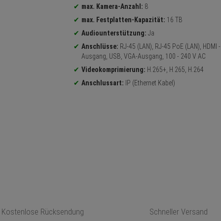
max. Kamera-Anzahl:
8
max. Festplatten-Kapazität:
16 TB
Audiounterstützung:
Ja
Anschlüsse:
RJ-45 (LAN), RJ-45 PoE (LAN), HDMI -
Ausgang, USB, VGA-Ausgang, 100 - 240 V AC
Videokomprimierung:
H.265+, H.265, H.264
Anschlussart:
IP (Ethernet Kabel)
Kostenlose Rücksendung
Schneller Versand