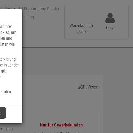
Über 350.000 zufriedene Kunden
r 15 Jahre Erfahrung
ler Versand
Warenkorb (0)
it Ihrer
Gast
0,
00
€
ookies, um
llen und
Daten wie
zerklärung,
er in Länder
gilt.
r
errufen.
en
Informationen
Nur für Gewerbekunden
Kameras)
zurück