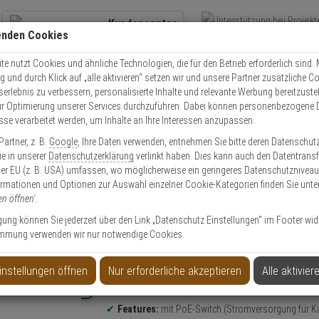
Kundencenter
enden Cookies
Übe
+49 (0)821 899 493-0
Schnel
Kontaktservice
nutzen
e nutzt Cookies und ähnliche Technologien, die für den Betrieb erforderlich sind. M
und durch Klick auf „alle aktivieren“ setzen wir und unsere Partner zusätzliche C
Mo. - Do.: 8:00 - 16:30 Fr. 8:00 - 14:00 Uhr
serlebnis zu verbessern, personalisierte Inhalte und relevante Werbung bereitzuste
r Optimierung unserer Services durchzuführen. Dabei können personenbezogene 
esse verarbeitet werden, um Inhalte an Ihre Interessen anzupassen.
ruVision TVN-1208S-2T 8-Kanal NVR 4K, PoE, HDMI
artner, z. B.
Google
, Ihre Daten verwenden, entnehmen Sie bitte deren Datenschut
Sie in unserer
Datenschutzerklärung
verlinkt haben. Dies kann auch den Datentransf
Artikel
er EU (z. B. USA) umfassen, wo möglicherweise ein geringeres Datenschutzniveau 
ormationen und Optionen zur Auswahl einzelner Cookie-Kategorien finden Sie unte
en öffnen'
.
al NVR 4K, PoE, HDMI
ligung können Sie jederzeit über den Link „Datenschutz Einstellungen“ im Footer wid
mmung verwenden wir nur notwendige Cookies.
instellungen öffnen
Nur erforderliche akzeptieren
Alle aktivier
Produktinformationen
NEU
NVR
(4K Ultra HD max. Bildauflösung)
Features:
mit PoE-Switch (Stromversorgung für 