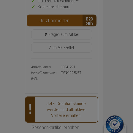
Preis,
Lieferzeit: 4-6 Werktage**
Verfügbakeit
Kostenfreie Retoure
und
Warenkorb-
B2B
Jetzt anmelden
oder
Konfigurieren-
Button
Fragen zum Artikel
Zum Merkzettel
Artikelnummer:
10041791
Herstellernummer:
TVN-1208S-2T
EAN:
Jetzt Geschäftskunde
werden und attraktive
Vorteile erhalten.
Geschenkartikel erhalten