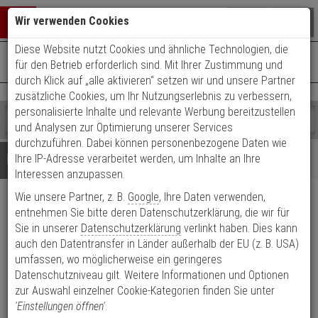
Warenkorb schließen
Suche öffnen
Warenko
Wir verwenden Cookies
Diese Website nutzt Cookies und ähnliche Technologien, die
+49 (0)821 899 493-0
Mo. - Do.: 8:00 - 16:30 | Fr.: 8:00 - 14:00 Uhr
0 ARTIKEL IM WARENKORB
für den Betrieb erforderlich sind. Mit Ihrer Zustimmung und
Kontaktservice nutzen
durch Klick auf „alle aktivieren“ setzen wir und unsere Partner
Ihr Warenkorb ist momentan leer.
Ergebnisse (
)
zusätzliche Cookies, um Ihr Nutzungserlebnis zu verbessern,
Fertig
personalisierte Inhalte und relevante Werbung bereitzustellen
Shop
durchsuchen
und Analysen zur Optimierung unserer Services
Bitte
Es
durchzuführen. Dabei können personenbezogene Daten wie
geben
wurde
Details
Beratung
Ihre IP-Adresse verarbeitet werden, um Inhalte an Ihre
Sie
noch
Interessen anzupassen.
mindestens
Kategorien
Wie unsere Partner, z. B.
Google
, Ihre Daten verwenden,
3
Suche
WILKA Carat S1
Zeichen
gestartet
entnehmen Sie bitte deren Datenschutzerklärung, die wir für
ein,
Sie in unserer
Datenschutzerklärung
verlinkt haben. Dies kann
Doppelzylinder 35/45 6 Schlüssel
um
auch den Datentransfer in Länder außerhalb der EU (z. B. USA)
die
umfassen, wo möglicherweise ein geringeres
Produktmerkmale
Suche
Datenschutzniveau gilt. Weitere Informationen und Optionen
zu
zur Auswahl einzelner Cookie-Kategorien finden Sie unter
starten.
'Einstellungen öffnen'
.
Zylinder messen