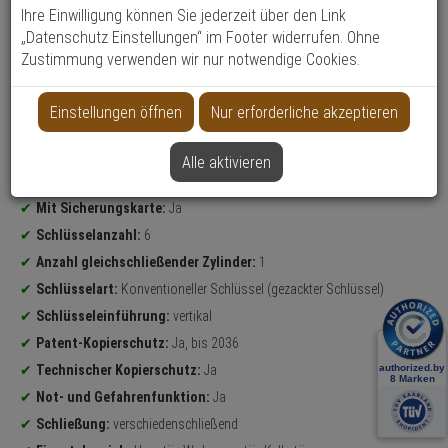
Ihre Einwilligung können Sie jederzeit über den Link
„Datenschutz Einstellungen“ im Footer widerrufen. Ohne
Datenblatt drucken
Zustimmung verwenden wir nur notwendige Cookies.
Weitere Varianten...
Einstellungen öffnen
Nur erforderliche akzeptieren
Produktinformationen
Sicherheitslevel:
HOCH
Carat S1 Profildoppelzylinder
Alle aktivieren
Maße (Außen/Innen):
35 mm/45 mm
Mit Sicherungskarte:
Ja
Schlüsselanzahl:
6
Anzahl gleichschließender Zylinder:
1
Schlüsselart:
Konventioneller Schlüssel (gezackter Schlüssel)
Schlüsseleinführung:
vertikal
Patent-Kopierschutz:
Ja, bis 2036
Technischer Kopierschutz:
Ja
Not- und Gefahrenfunktion:
Ja
Schließung:
verschiedenschließend