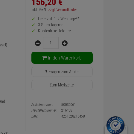
156,
20
€
zurück
Preis,
inkl. MwSt.
zzgl. Versandkosten
Verfügbakeit
Lieferzeit: 1-2 Werktage**
und
Warenkorb-
3 Stück lagernd
oder
Kostenfreie Retoure
Konfigurieren-
Menge
Button
sel)
In den Warenkorb
Fragen zum Artikel
Zum Merkzettel
end
Artikelnummer:
50030061
Herstellernummer:
216458
EAN:
4251628216458
, SKG