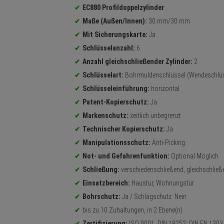
EC880 Profildoppelzylinder
Maße (Außen/Innen):
30 mm/30 mm
Mit Sicherungskarte:
Ja
Schlüsselanzahl:
6
Anzahl gleichschließender Zylinder:
2
Schlüsselart:
Bohrmuldenschlüssel (Wendeschlüs
Schlüsseleinführung:
horizontal
Patent-Kopierschutz:
Ja
Markenschutz:
zeitlich unbegrenzt
Technischer Kopierschutz:
Ja
Manipulationsschutz:
Anti-Picking
Not- und Gefahrenfunktion:
Optional Möglich
Schließung:
verschiedenschließend, gleichschließ
Einsatzbereich:
Haustür, Wohnungstür
Bohrschutz:
Ja / Schlagschutz: Nein
bis zu 10 Zuhaltungen, in 2 Ebene(n)
Zertifizierung:
ISO 9001, DIN 18252, DIN EN 1303