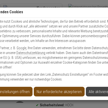
Kundencenter
enden Cookies
Übe
+49 (0)821 899 493-0
Schnel
Kontaktservice
nutzen
e nutzt Cookies und ähnliche Technologien, die für den Betrieb erforderlich sind. M
und durch Klick auf „alle aktivieren“ setzen wir und unsere Partner zusätzliche C
Mo. - Do.: 8:00 - 16:30 Fr. 8:00 - 14:00 Uhr
serlebnis zu verbessern, personalisierte Inhalte und relevante Werbung bereitzuste
r Optimierung unserer Services durchzuführen. Dabei können personenbezogene 
esse verarbeitet werden, um Inhalte an Ihre Interessen anzupassen.
olle
2er Abus EC880 Profilzylinder 30/30 gl. - 6 Schl.
artner, z. B.
Google
, Ihre Daten verwenden, entnehmen Sie bitte deren Datenschut
Sie in unserer
Datenschutzerklärung
verlinkt haben. Dies kann auch den Datentransf
er EU (z. B. USA) umfassen, wo möglicherweise ein geringeres Datenschutzniveau 
ormationen und Optionen zur Auswahl einzelner Cookie-Kategorien finden Sie unte
en öffnen'
.
/30 gl. - 6 Schl.
ligung können Sie jederzeit über den Link „Datenschutz Einstellungen“ im Footer wid
mmung verwenden wir nur notwendige Cookies.
instellungen öffnen
Nur erforderliche akzeptieren
Alle aktivier
Produktinformationen
Sicherheitslevel:
HOCH