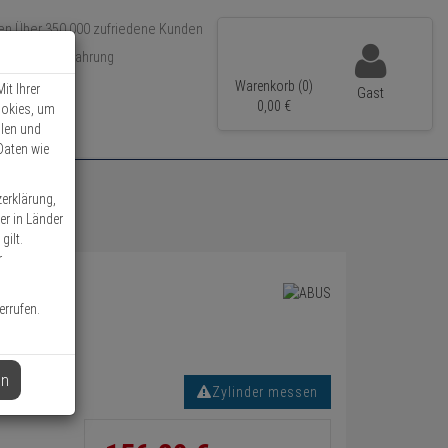
Über 350.000 zufriedene Kunden
r 15 Jahre Erfahrung
ler Versand
Warenkorb (0)
it Ihrer
Gast
0,
00
€
ookies, um
llen und
Daten wie
zerklärung,
er in Länder
gilt.
r
errufen.
en
Zylinder messen
Informationen