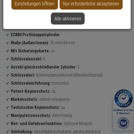
Einstellungen öffnen
Nur erforderliche akzeptieren
Datenblatt drucken
Alle aktivieren
Produktinformationen
Sicherheitslevel:
HOCH
EC880 Profildoppelzylinder
Maße (Außen/Innen):
35 mm/40 mm
Mit Sicherungskarte:
Ja
Schlüsselanzahl:
6
Anzahl gleichschließender Zylinder:
2
Schlüsselart:
Bohrmuldenschlüssel (Wendeschlüssel)
Schlüsseleinführung:
horizontal
Patent-Kopierschutz:
Ja
Markenschutz:
zeitlich unbegrenzt
Technischer Kopierschutz:
Ja
Manipulationsschutz:
Anti-Picking
Not- und Gefahrenfunktion:
Optional Möglich
Schließung:
verschiedenschließend, gleichschließend