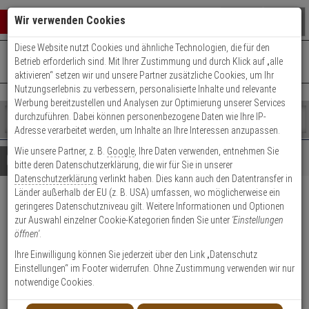
Warenkorb schließen
Suche öffnen
Warenko
Wir verwenden Cookies
Diese Website nutzt Cookies und ähnliche Technologien, die für den
+49 (0)821 899 493-0
Mo. - Do.: 8:00 - 16:30 | Fr.: 8:00 - 14:00 Uhr
0 ARTIKEL IM WARENKORB
Betrieb erforderlich sind. Mit Ihrer Zustimmung und durch Klick auf „alle
Kontaktservice nutzen
aktivieren“ setzen wir und unsere Partner zusätzliche Cookies, um Ihr
Ihr Warenkorb ist momentan leer.
Ergebnisse (
)
Nutzungserlebnis zu verbessern, personalisierte Inhalte und relevante
Fertig
Werbung bereitzustellen und Analysen zur Optimierung unserer Services
Shop
durchzuführen. Dabei können personenbezogene Daten wie Ihre IP-
durchsuchen
Adresse verarbeitet werden, um Inhalte an Ihre Interessen anzupassen.
Bitte
Es
Wie unsere Partner, z. B.
Google
, Ihre Daten verwenden, entnehmen Sie
geben
wurde
Details
Beratung
bitte deren Datenschutzerklärung, die wir für Sie in unserer
Sie
noch
Datenschutzerklärung
verlinkt haben. Dies kann auch den Datentransfer in
mindestens
Kategorien
Länder außerhalb der EU (z. B. USA) umfassen, wo möglicherweise ein
3
Suche
2er Abus EC880 Profilzylinder
geringeres Datenschutzniveau gilt. Weitere Informationen und Optionen
Zeichen
gestartet
zur Auswahl einzelner Cookie-Kategorien finden Sie unter
'Einstellungen
ein,
35/40 gl. - 6 Schl.
öffnen'
.
um
die
Ihre Einwilligung können Sie jederzeit über den Link „Datenschutz
Produktmerkmale
Suche
Einstellungen“ im Footer widerrufen. Ohne Zustimmung verwenden wir nur
zu
notwendige Cookies.
starten.
Zylinder messen