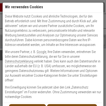
Warenkorb schließen
Suche öffnen
Warenko
Wir verwenden Cookies
Diese Website nutzt Cookies und ähnliche Technologien, die für den
+49 (0)821 899 493-0
Mo. - Do.: 8:00 - 16:30 | Fr.: 8:00 - 14:00 Uhr
0 ARTIKEL IM WARENKORB
Betrieb erforderlich sind. Mit Ihrer Zustimmung und durch Klick auf „alle
Kontaktservice nutzen
aktivieren“ setzen wir und unsere Partner zusätzliche Cookies, um Ihr
Ihr Warenkorb ist momentan leer.
Ergebnisse (
)
Nutzungserlebnis zu verbessern, personalisierte Inhalte und relevante
Fertig
Werbung bereitzustellen und Analysen zur Optimierung unserer Services
Shop
durchzuführen. Dabei können personenbezogene Daten wie Ihre IP-
durchsuchen
Adresse verarbeitet werden, um Inhalte an Ihre Interessen anzupassen.
Bitte
Es
Wie unsere Partner, z. B.
Google
, Ihre Daten verwenden, entnehmen Sie
geben
wurde
Details
Beratung
bitte deren Datenschutzerklärung, die wir für Sie in unserer
Sie
noch
Datenschutzerklärung
verlinkt haben. Dies kann auch den Datentransfer in
mindestens
Kategorien
Länder außerhalb der EU (z. B. USA) umfassen, wo möglicherweise ein
3
Suche
4er Abus Bravus 1000
geringeres Datenschutzniveau gilt. Weitere Informationen und Optionen
Zeichen
gestartet
zur Auswahl einzelner Cookie-Kategorien finden Sie unter
'Einstellungen
ein,
Doppelzylinder 30/35 12 Schl.
öffnen'
.
um
die
Ihre Einwilligung können Sie jederzeit über den Link „Datenschutz
Produktmerkmale
Suche
Einstellungen“ im Footer widerrufen. Ohne Zustimmung verwenden wir nur
zu
notwendige Cookies.
starten.
Zylinder messen