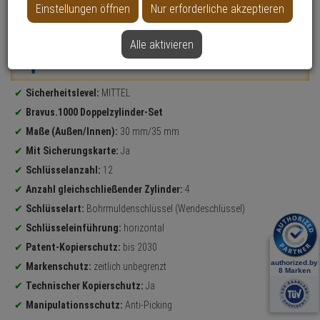
Einstellungen öffnen
Nur erforderliche akzeptieren
Datenblatt drucken
Alle aktivieren
Weitere Varianten...
Produktinformationen
Sicherheitslevel:
MITTEL
Bravus.1000 Doppelzylinder-Set
Maße (Außen/Innen):
30 mm/35 mm
Mit Sicherungskarte:
Ja
Schlüsselanzahl:
12
Anzahl gleichschließender Zylinder:
4
Schlüsselart:
Bohrmuldenschlüssel (Wendeschlüssel)
Schlüsseleinführung:
horizontal
Patent-Kopierschutz:
bis 2030
Markenschutz:
zeitlich unbegrenzt
Technischer Kopierschutz:
Ja
Manipulationsschutz:
Anti-Picking