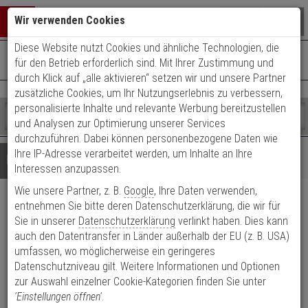
Warenkorb schließen
Suche öffnen
Warenko
Wir verwenden Cookies
Diese Website nutzt Cookies und ähnliche Technologien, die
+49 (0)821 899 493-0
Mo. - Do.: 8:00 - 16:30 | Fr.: 8:00 - 14:00 Uhr
0 ARTIKEL IM WARENKORB
für den Betrieb erforderlich sind. Mit Ihrer Zustimmung und
Kontaktservice nutzen
durch Klick auf „alle aktivieren“ setzen wir und unsere Partner
Ihr Warenkorb ist momentan leer.
Ergebnisse (
)
zusätzliche Cookies, um Ihr Nutzungserlebnis zu verbessern,
Fertig
personalisierte Inhalte und relevante Werbung bereitzustellen
Shop
durchsuchen
und Analysen zur Optimierung unserer Services
Bitte
Es
durchzuführen. Dabei können personenbezogene Daten wie
geben
wurde
Ihre IP-Adresse verarbeitet werden, um Inhalte an Ihre
Details
Beratung
Sie
noch
Interessen anzupassen.
mindestens
Kategorien
Wie unsere Partner, z. B.
Google
, Ihre Daten verwenden,
3
Suche
4er Abus Bravus 1000
Zeichen
gestartet
entnehmen Sie bitte deren Datenschutzerklärung, die wir für
ein,
Sie in unserer
Datenschutzerklärung
verlinkt haben. Dies kann
Doppelzylinder 45/50 12 Schl.
um
auch den Datentransfer in Länder außerhalb der EU (z. B. USA)
die
umfassen, wo möglicherweise ein geringeres
Suche
Produktmerkmale
Datenschutzniveau gilt. Weitere Informationen und Optionen
zu
zur Auswahl einzelner Cookie-Kategorien finden Sie unter
starten.
'Einstellungen öffnen'
.
Zylinder messen