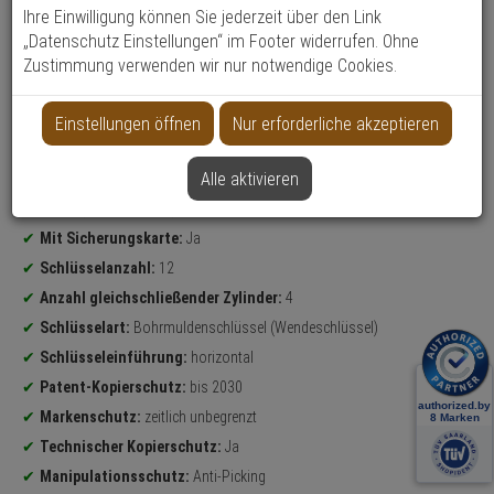
Ihre Einwilligung können Sie jederzeit über den Link
„Datenschutz Einstellungen“ im Footer widerrufen. Ohne
Datenblatt drucken
Zustimmung verwenden wir nur notwendige Cookies.
Weitere Varianten...
Einstellungen öffnen
Nur erforderliche akzeptieren
Produktinformationen
Sicherheitslevel:
MITTEL
Alle aktivieren
Bravus.1000 Doppelzylinder-Set
Maße (Außen/Innen):
45 mm/50 mm
Mit Sicherungskarte:
Ja
Schlüsselanzahl:
12
Anzahl gleichschließender Zylinder:
4
Schlüsselart:
Bohrmuldenschlüssel (Wendeschlüssel)
Schlüsseleinführung:
horizontal
Patent-Kopierschutz:
bis 2030
Markenschutz:
zeitlich unbegrenzt
Technischer Kopierschutz:
Ja
Manipulationsschutz:
Anti-Picking