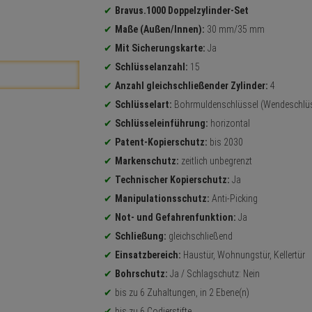
Bravus.1000 Doppelzylinder-Set
Maße (Außen/Innen):
30 mm/35 mm
Mit Sicherungskarte:
Ja
Schlüsselanzahl:
15
Anzahl gleichschließender Zylinder:
4
Schlüsselart:
Bohrmuldenschlüssel (Wendeschlüs
Schlüsseleinführung:
horizontal
Patent-Kopierschutz:
bis 2030
Markenschutz:
zeitlich unbegrenzt
Technischer Kopierschutz:
Ja
Manipulationsschutz:
Anti-Picking
Not- und Gefahrenfunktion:
Ja
Schließung:
gleichschließend
Einsatzbereich:
Haustür, Wohnungstür, Kellertür
Bohrschutz:
Ja / Schlagschutz: Nein
bis zu 6 Zuhaltungen, in 2 Ebene(n)
bis zu 6 Codierstifte