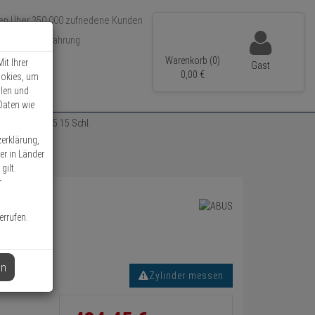
Über 350.000 zufriedene Kunden
r 15 Jahre Erfahrung
ler Versand
Warenkorb (0)
it Ihrer
Gast
0,
00
€
ookies, um
llen und
Daten wie
zylinder 30/35 15 Schl.
zerklärung,
er in Länder
gilt.
r
errufen.
en
Zylinder messen
Informationen