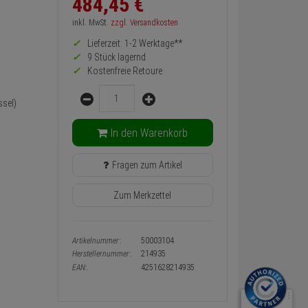
484,
45
€
zurück
Preis,
inkl. MwSt.
zzgl. Versandkosten
Verfügbakeit
Lieferzeit: 1-2 Werktage**
und
Warenkorb-
9 Stück lagernd
oder
Kostenfreie Retoure
Konfigurieren-
Menge
Button
sel)
In den Warenkorb
Fragen zum Artikel
Zum Merkzettel
Artikelnummer:
50003104
Herstellernummer:
214935
EAN:
4251628214935