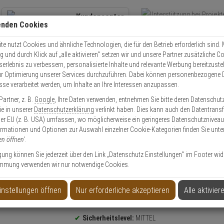
Kundencenter
enden Cookies
Übe
+49 (0)821 899 493-0
Schnel
Kontaktservice
nutzen
e nutzt Cookies und ähnliche Technologien, die für den Betrieb erforderlich sind. M
und durch Klick auf „alle aktivieren“ setzen wir und unsere Partner zusätzliche C
Mo. - Do.: 8:00 - 16:30 Fr. 8:00 - 14:00 Uhr
serlebnis zu verbessern, personalisierte Inhalte und relevante Werbung bereitzuste
r Optimierung unserer Services durchzuführen. Dabei können personenbezogene 
esse verarbeitet werden, um Inhalte an Ihre Interessen anzupassen.
olle
Schließzylinder
Schließzylinder Set
4er Abus Bravus 1000 Doppel
artner, z. B.
Google
, Ihre Daten verwenden, entnehmen Sie bitte deren Datenschut
Sie in unserer
Datenschutzerklärung
verlinkt haben. Dies kann auch den Datentransf
er EU (z. B. USA) umfassen, wo möglicherweise ein geringeres Datenschutzniveau 
ormationen und Optionen zur Auswahl einzelner Cookie-Kategorien finden Sie unte
en öffnen'
.
inder 30/35 15 Schl.
ligung können Sie jederzeit über den Link „Datenschutz Einstellungen“ im Footer wid
mmung verwenden wir nur notwendige Cookies.
instellungen öffnen
Nur erforderliche akzeptieren
Alle aktivier
Produktinformationen
Sicherheitslevel:
MITTEL