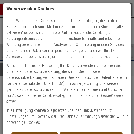
Warenkorb schließen
Suche öffnen
Warenko
Wir verwenden Cookies
Diese Website nutzt Cookies und ähnliche Technologien, die für den
+49 (0)821 899 493-0
Mo. - Do.: 8:00 - 16:30 | Fr.: 8:00 - 14:00 Uhr
0 ARTIKEL IM WARENKORB
Betrieb erforderlich sind. Mit Ihrer Zustimmung und durch Klick auf „alle
Kontaktservice nutzen
aktivieren“ setzen wir und unsere Partner zusätzliche Cookies, um Ihr
Ihr Warenkorb ist momentan leer.
Ergebnisse (
)
Nutzungserlebnis zu verbessern, personalisierte Inhalte und relevante
Fertig
Werbung bereitzustellen und Analysen zur Optimierung unserer Services
Shop
durchzuführen. Dabei können personenbezogene Daten wie Ihre IP-
durchsuchen
Adresse verarbeitet werden, um Inhalte an Ihre Interessen anzupassen.
Bitte
Es
Wie unsere Partner, z. B.
Google
, Ihre Daten verwenden, entnehmen Sie
geben
wurde
Details
Beratung
bitte deren Datenschutzerklärung, die wir für Sie in unserer
Sie
noch
Datenschutzerklärung
verlinkt haben. Dies kann auch den Datentransfer in
mindestens
Kategorien
Länder außerhalb der EU (z. B. USA) umfassen, wo möglicherweise ein
3
Suche
Abus Blindzylinder BlindFlex
geringeres Datenschutzniveau gilt. Weitere Informationen und Optionen
Zeichen
gestartet
zur Auswahl einzelner Cookie-Kategorien finden Sie unter
'Einstellungen
ein,
M 50-76mm
öffnen'
.
um
die
Ihre Einwilligung können Sie jederzeit über den Link „Datenschutz
Produktmerkmale
Suche
Einstellungen“ im Footer widerrufen. Ohne Zustimmung verwenden wir nur
zu
notwendige Cookies.
starten.
Zylinder messen