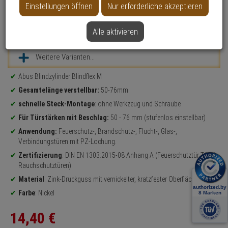
Einstellungen öffnen
Nur erforderliche akzeptieren
Alle aktivieren
Datenblatt drucken
Weitere Varianten...
Produktinformationen
Abus Blindzylinder Blindflex M
Gesamtelänge verstellbar:
50-76mm
schnelle Steck-Montage
: ohne Werkzeug und Schraube
Für Türstärken mit Beschlag:
50 - 76 mm (stufenlos einstellbar)
Anwendung:
Feuerschutz-, Brandschutz-, Flucht-, Glas-,
Verbindungstüren mit PZ-Lochung.
Zertifizierung
: DIN EN 1303:2015-08 Anhang A (Feuerschutztür T60 /
Rauchschutztüren)
Material
: Zink-Druckguss mit vernickelter, kratzfester Oberfläche
Farbe
: Nickel
14,
40
€