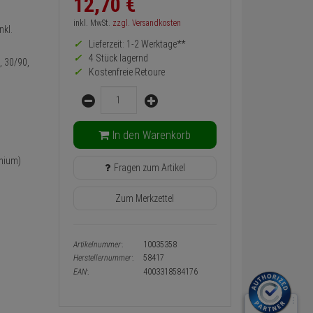
12,
70
€
zurück
Preis,
inkl. MwSt.
zzgl. Versandkosten
nkl.
Verfügbakeit
Lieferzeit: 1-2 Werktage**
und
Warenkorb-
4 Stück lagernd
, 30/90,
oder
Kostenfreie Retoure
Konfigurieren-
Menge
Button
In den Warenkorb
inium)
Fragen zum Artikel
Zum Merkzettel
Artikelnummer:
10035358
Herstellernummer:
58417
EAN:
4003318584176