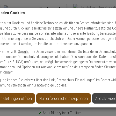
Kundencenter
enden Cookies
Übe
+49 (0)821 899 493-0
Schnel
Kontaktservice
nutzen
e nutzt Cookies und ähnliche Technologien, die für den Betrieb erforderlich sind. M
und durch Klick auf „alle aktivieren“ setzen wir und unsere Partner zusätzliche C
Mo. - Do.: 8:00 - 16:30 Fr. 8:00 - 14:00 Uhr
serlebnis zu verbessern, personalisierte Inhalte und relevante Werbung bereitzuste
r Optimierung unserer Services durchzuführen. Dabei können personenbezogene 
esse verarbeitet werden, um Inhalte an Ihre Interessen anzupassen.
olle
Schließzylinder
Blindzylinder
Abus Blindzylinder TI 120mm
artner, z. B.
Google
, Ihre Daten verwenden, entnehmen Sie bitte deren Datenschut
Sie in unserer
Datenschutzerklärung
verlinkt haben. Dies kann auch den Datentransf
er EU (z. B. USA) umfassen, wo möglicherweise ein geringeres Datenschutzniveau 
ormationen und Optionen zur Auswahl einzelner Cookie-Kategorien finden Sie unte
en öffnen'
.
ligung können Sie jederzeit über den Link „Datenschutz Einstellungen“ im Footer wid
mmung verwenden wir nur notwendige Cookies.
instellungen öffnen
Nur erforderliche akzeptieren
Alle aktivier
Produktinformationen
Abus Blindzylinder Titalium