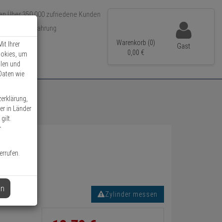
Über 350.000 zufriedene Kunden
r 15 Jahre Erfahrung
ler Versand
Warenkorb (0)
it Ihrer
Gast
0,
00
€
ookies, um
llen und
Daten wie
zerklärung,
er in Länder
gilt.
r
errufen.
en
Zylinder messen
Informationen