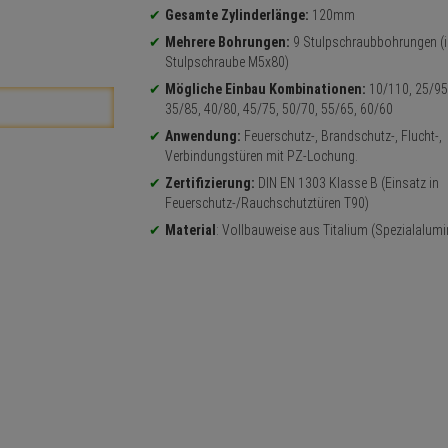
Gesamte Zylinderlänge:
120mm
Mehrere Bohrungen:
9 Stulpschraubbohrungen (i
Stulpschraube M5x80)
Mögliche Einbau Kombinationen:
10/110, 25/95
35/85, 40/80, 45/75, 50/70, 55/65, 60/60
Anwendung
:
Feuerschutz-, Brandschutz-, Flucht-,
Verbindungstüren mit PZ-Lochung.
Zertifizierung:
DIN EN 1303 Klasse B (Einsatz in
Feuerschutz-/Rauchschutztüren T90)
Material
: Vollbauweise aus Titalium (Spezialalum