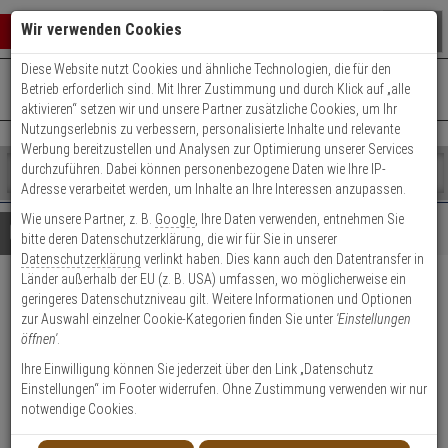
Warenkorb schließen
Suche öffnen
Warenko
Wir verwenden Cookies
Diese Website nutzt Cookies und ähnliche Technologien, die für den
+49 (0)821 899 493-0
Mo. - Do.: 8:00 - 16:30 | Fr.: 8:00 - 14:00 Uhr
0 ARTIKEL IM WARENKORB
Betrieb erforderlich sind. Mit Ihrer Zustimmung und durch Klick auf „alle
Kontaktservice nutzen
aktivieren“ setzen wir und unsere Partner zusätzliche Cookies, um Ihr
Ihr Warenkorb ist momentan leer.
Ergebnisse (
)
Nutzungserlebnis zu verbessern, personalisierte Inhalte und relevante
Fertig
Werbung bereitzustellen und Analysen zur Optimierung unserer Services
Shop
durchzuführen. Dabei können personenbezogene Daten wie Ihre IP-
durchsuchen
Adresse verarbeitet werden, um Inhalte an Ihre Interessen anzupassen.
Bitte
Es
Wie unsere Partner, z. B.
Google
, Ihre Daten verwenden, entnehmen Sie
geben
wurde
Details
Beratung
bitte deren Datenschutzerklärung, die wir für Sie in unserer
Sie
noch
Datenschutzerklärung
verlinkt haben. Dies kann auch den Datentransfer in
mindestens
Kategorien
Länder außerhalb der EU (z. B. USA) umfassen, wo möglicherweise ein
3
Suche
Abus Blindzylinder TI 40mm
geringeres Datenschutzniveau gilt. Weitere Informationen und Optionen
Zeichen
gestartet
zur Auswahl einzelner Cookie-Kategorien finden Sie unter
'Einstellungen
ein,
öffnen'
.
um
Produktmerkmale
die
Ihre Einwilligung können Sie jederzeit über den Link „Datenschutz
Suche
Einstellungen“ im Footer widerrufen. Ohne Zustimmung verwenden wir nur
Zylinder messen
zu
notwendige Cookies.
starten.