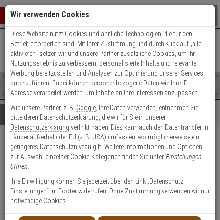
Warenkorb schließen
Suche öffnen
Warenko
Wir verwenden Cookies
Diese Website nutzt Cookies und ähnliche Technologien, die für den
+49 (0)821 899 493-0
Mo. - Do.: 8:00 - 16:30 | Fr.: 8:00 - 14:00 Uhr
0 ARTIKEL IM WARENKORB
Betrieb erforderlich sind. Mit Ihrer Zustimmung und durch Klick auf „alle
Kontaktservice nutzen
aktivieren“ setzen wir und unsere Partner zusätzliche Cookies, um Ihr
Ihr Warenkorb ist momentan leer.
Ergebnisse (
)
Nutzungserlebnis zu verbessern, personalisierte Inhalte und relevante
Fertig
Werbung bereitzustellen und Analysen zur Optimierung unserer Services
Shop
durchzuführen. Dabei können personenbezogene Daten wie Ihre IP-
durchsuchen
Adresse verarbeitet werden, um Inhalte an Ihre Interessen anzupassen.
Bitte
Es
Wie unsere Partner, z. B.
Google
, Ihre Daten verwenden, entnehmen Sie
geben
wurde
Details
Beratung
bitte deren Datenschutzerklärung, die wir für Sie in unserer
Sie
noch
Datenschutzerklärung
verlinkt haben. Dies kann auch den Datentransfer in
mindestens
Kategorien
Länder außerhalb der EU (z. B. USA) umfassen, wo möglicherweise ein
3
Suche
ABUS Bravus.1000
geringeres Datenschutzniveau gilt. Weitere Informationen und Optionen
Zeichen
gestartet
zur Auswahl einzelner Cookie-Kategorien finden Sie unter
'Einstellungen
Knaufzylinder B1L430
ein,
öffnen'
.
um
die
Ihre Einwilligung können Sie jederzeit über den Link „Datenschutz
Suche
Einstellungen“ im Footer widerrufen. Ohne Zustimmung verwenden wir nur
zu
notwendige Cookies.
starten.