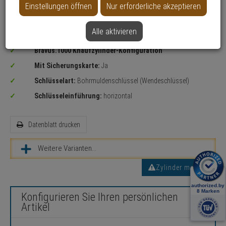
Einstellungen öffnen
Nur erforderliche akzeptieren
Alle aktivieren
Sicherheitslevel:
MITTEL
Bravus.1000 Knaufzylinder-Konfiguration
Mit Sicherungskarte:
Ja
Schlüsselart:
Bohrmuldenschlüssel (Wendeschlüssel)
Schlüsseleinführung:
horizontal
Datenblatt drucken
Weitere Varianten...
Zylinder messen
Konfigurieren Sie Ihren persönlichen
Artikel