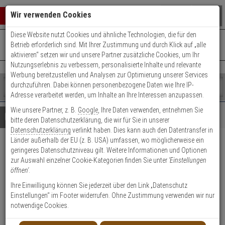
Warenkorb schließen
Suche öffnen
Warenko
Wir verwenden Cookies
Diese Website nutzt Cookies und ähnliche Technologien, die für den
+49 (0)821 899 493-0
Mo. - Do.: 8:00 - 16:30 | Fr.: 8:00 - 14:00 Uhr
0 ARTIKEL IM WARENKORB
Betrieb erforderlich sind. Mit Ihrer Zustimmung und durch Klick auf „alle
Kontaktservice nutzen
aktivieren“ setzen wir und unsere Partner zusätzliche Cookies, um Ihr
Ihr Warenkorb ist momentan leer.
Ergebnisse (
)
Nutzungserlebnis zu verbessern, personalisierte Inhalte und relevante
Fertig
Werbung bereitzustellen und Analysen zur Optimierung unserer Services
Shop
durchzuführen. Dabei können personenbezogene Daten wie Ihre IP-
durchsuchen
Adresse verarbeitet werden, um Inhalte an Ihre Interessen anzupassen.
Bitte
Es
Wie unsere Partner, z. B.
Google
, Ihre Daten verwenden, entnehmen Sie
geben
wurde
Details
Beratung
bitte deren Datenschutzerklärung, die wir für Sie in unserer
Sie
noch
Datenschutzerklärung
verlinkt haben. Dies kann auch den Datentransfer in
mindestens
Kategorien
Länder außerhalb der EU (z. B. USA) umfassen, wo möglicherweise ein
3
Suche
Abus Bravus 3000
geringeres Datenschutzniveau gilt. Weitere Informationen und Optionen
Zeichen
gestartet
zur Auswahl einzelner Cookie-Kategorien finden Sie unter
'Einstellungen
ein,
Doppelzylinder 30/40 vs. 5 Schl.
öffnen'
.
um
die
Ihre Einwilligung können Sie jederzeit über den Link „Datenschutz
Produktmerkmale
Suche
Einstellungen“ im Footer widerrufen. Ohne Zustimmung verwenden wir nur
zu
notwendige Cookies.
starten.
Zylinder messen