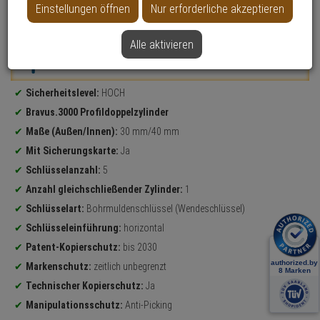
Einstellungen öffnen
Nur erforderliche akzeptieren
Datenblatt drucken
Alle aktivieren
Weitere Varianten...
Produktinformationen
Sicherheitslevel:
HOCH
Bravus.3000 Profildoppelzylinder
Maße (Außen/Innen):
30 mm/40 mm
Mit Sicherungskarte:
Ja
Schlüsselanzahl:
5
Anzahl gleichschließender Zylinder:
1
Schlüsselart:
Bohrmuldenschlüssel (Wendeschlüssel)
Schlüsseleinführung:
horizontal
Patent-Kopierschutz:
bis 2030
Markenschutz:
zeitlich unbegrenzt
Technischer Kopierschutz:
Ja
Manipulationsschutz:
Anti-Picking