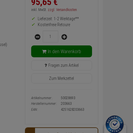
95,
65
€
zurück
Preis,
inkl. MwSt.
zzgl. Versandkosten
Verfügbakeit
Lieferzeit: 1-2 Werktage**
und
Warenkorb-
Kostenfreie Retoure
oder
Menge
Konfigurieren-
Button
sel)
In den Warenkorb
Fragen zum Artikel
Zum Merkzettel
Artikelnummer:
50028693
Herstellernummer:
203663
EAN:
4251628203663