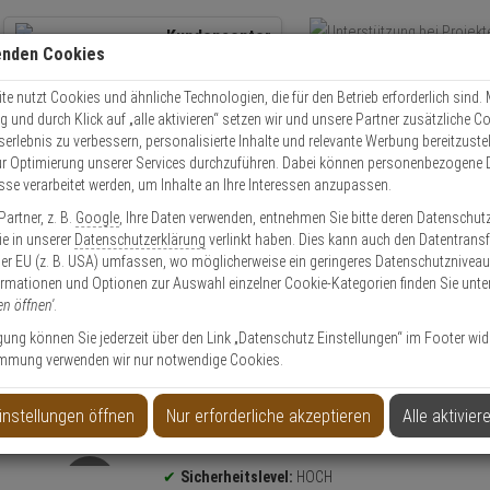
Kundencenter
enden Cookies
Übe
+49 (0)821 899 493-0
Schnel
Kontaktservice
nutzen
e nutzt Cookies und ähnliche Technologien, die für den Betrieb erforderlich sind. M
und durch Klick auf „alle aktivieren“ setzen wir und unsere Partner zusätzliche C
Mo. - Do.: 8:00 - 16:30 Fr. 8:00 - 14:00 Uhr
serlebnis zu verbessern, personalisierte Inhalte und relevante Werbung bereitzuste
r Optimierung unserer Services durchzuführen. Dabei können personenbezogene 
esse verarbeitet werden, um Inhalte an Ihre Interessen anzupassen.
olle
Schließzylinder
Schließzylinder Set
Abus Bravus 3000 Doppelzyli
artner, z. B.
Google
, Ihre Daten verwenden, entnehmen Sie bitte deren Datenschut
Sie in unserer
Datenschutzerklärung
verlinkt haben. Dies kann auch den Datentransf
er EU (z. B. USA) umfassen, wo möglicherweise ein geringeres Datenschutzniveau 
ormationen und Optionen zur Auswahl einzelner Cookie-Kategorien finden Sie unte
en öffnen'
.
r 35/40 vs. 3 Schl.
ligung können Sie jederzeit über den Link „Datenschutz Einstellungen“ im Footer wid
mmung verwenden wir nur notwendige Cookies.
instellungen öffnen
Nur erforderliche akzeptieren
Alle aktivier
Produktinformationen
Sicherheitslevel:
HOCH