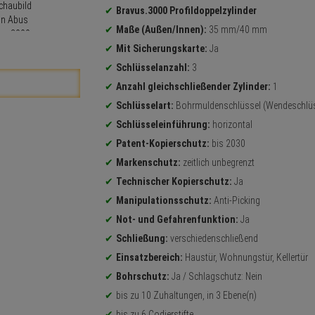
Bravus.3000 Profildoppelzylinder
Maße (Außen/Innen):
35 mm/40 mm
Mit Sicherungskarte:
Ja
Schlüsselanzahl:
3
Anzahl gleichschließender Zylinder:
1
Schlüsselart:
Bohrmuldenschlüssel (Wendeschlüs
Schlüsseleinführung:
horizontal
Patent-Kopierschutz:
bis 2030
Markenschutz:
zeitlich unbegrenzt
Technischer Kopierschutz:
Ja
Manipulationsschutz:
Anti-Picking
Not- und Gefahrenfunktion:
Ja
Schließung:
verschiedenschließend
Einsatzbereich:
Haustür, Wohnungstür, Kellertür
Bohrschutz:
Ja / Schlagschutz: Nein
bis zu 10 Zuhaltungen, in 3 Ebene(n)
bis zu 6 Codierstifte