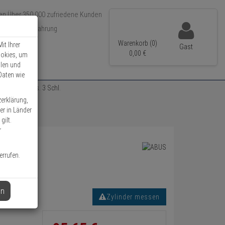
Über 350.000 zufriedene Kunden
r 15 Jahre Erfahrung
ler Versand
Warenkorb (0)
it Ihrer
Gast
0,
00
€
ookies, um
llen und
Daten wie
nder 35/40 vs. 3 Schl.
zerklärung,
er in Länder
gilt.
r
errufen.
en
Zylinder messen
Informationen