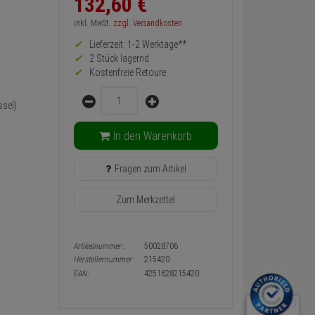
132,
60
€
zurück
Preis,
inkl. MwSt.
zzgl. Versandkosten
Verfügbakeit
Lieferzeit: 1-2 Werktage**
und
Warenkorb-
2 Stück lagernd
oder
Kostenfreie Retoure
Konfigurieren-
Menge
Button
sel)
In den Warenkorb
Fragen zum Artikel
Zum Merkzettel
Artikelnummer:
50028706
Herstellernummer:
215420
EAN:
4251628215420