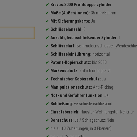
Bravus.3000 Profildoppelzylinder
Maße (Außen/Innen):
35 mm/50 mm
Mit Sicherungskarte:
Ja
Schlüsselanzahl:
5
Anzahl gleichschließender Zylinder:
1
Schlüsselart:
Bohrmuldenschlüssel (Wendeschlüs
Schlüsseleinführung:
horizontal
Patent-Kopierschutz:
bis 2030
Markenschutz:
zeitlich unbegrenzt
Technischer Kopierschutz:
Ja
Manipulationsschutz:
Anti-Picking
Not- und Gefahrenfunktion:
Ja
Schließung:
verschiedenschließend
Einsatzbereich:
Haustür, Wohnungstür, Kellertür
Bohrschutz:
Ja / Schlagschutz: Nein
bis zu 10 Zuhaltungen, in 3 Ebene(n)
bis zu 6 Codierstifte