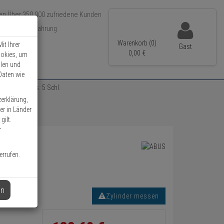
Über 350.000 zufriedene Kunden
r 15 Jahre Erfahrung
ler Versand
Warenkorb (0)
it Ihrer
Gast
0,
00
€
ookies, um
llen und
Daten wie
nder 35/50 vs. 5 Schl.
zerklärung,
er in Länder
gilt.
r
errufen.
en
Zylinder messen
Informationen