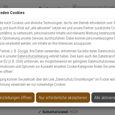
Kundencenter
enden Cookies
Übe
+49 (0)821 899 493-0
Schnel
Kontaktservice
nutzen
e nutzt Cookies und ähnliche Technologien, die für den Betrieb erforderlich sind. M
und durch Klick auf „alle aktivieren“ setzen wir und unsere Partner zusätzliche C
Mo. - Do.: 8:00 - 16:30 Fr. 8:00 - 14:00 Uhr
serlebnis zu verbessern, personalisierte Inhalte und relevante Werbung bereitzuste
r Optimierung unserer Services durchzuführen. Dabei können personenbezogene 
esse verarbeitet werden, um Inhalte an Ihre Interessen anzupassen.
olle
Schließzylinder
Schließzylinder Set
Abus Bravus 3000 Doppelzyli
artner, z. B.
Google
, Ihre Daten verwenden, entnehmen Sie bitte deren Datenschut
Sie in unserer
Datenschutzerklärung
verlinkt haben. Dies kann auch den Datentransf
er EU (z. B. USA) umfassen, wo möglicherweise ein geringeres Datenschutzniveau 
ormationen und Optionen zur Auswahl einzelner Cookie-Kategorien finden Sie unte
en öffnen'
.
r 35/50 vs. 5 Schl.
ligung können Sie jederzeit über den Link „Datenschutz Einstellungen“ im Footer wid
mmung verwenden wir nur notwendige Cookies.
instellungen öffnen
Nur erforderliche akzeptieren
Alle aktivier
Produktinformationen
Sicherheitslevel:
HOCH