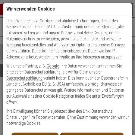
Warenkorb schließen
Suche öffnen
Warenko
Wir verwenden Cookies
Diese Website nutzt Cookies und ähnliche Technologien, die für den
+49 (0)821 899 493-0
Mo. - Do.: 8:00 - 16:30 | Fr.: 8:00 - 14:00 Uhr
0 ARTIKEL IM WARENKORB
Betrieb erforderlich sind. Mit Ihrer Zustimmung und durch Klick auf „alle
Kontaktservice nutzen
aktivieren“ setzen wir und unsere Partner zusätzliche Cookies, um Ihr
Ihr Warenkorb ist momentan leer.
Ergebnisse (
)
Nutzungserlebnis zu verbessern, personalisierte Inhalte und relevante
Fertig
Werbung bereitzustellen und Analysen zur Optimierung unserer Services
Shop
durchzuführen. Dabei können personenbezogene Daten wie Ihre IP-
durchsuchen
Adresse verarbeitet werden, um Inhalte an Ihre Interessen anzupassen.
Bitte
Es
Wie unsere Partner, z. B.
Google
, Ihre Daten verwenden, entnehmen Sie
geben
wurde
Details
Beratung
bitte deren Datenschutzerklärung, die wir für Sie in unserer
Sie
noch
Datenschutzerklärung
verlinkt haben. Dies kann auch den Datentransfer in
mindestens
Kategorien
Länder außerhalb der EU (z. B. USA) umfassen, wo möglicherweise ein
3
Suche
Abus Bravus 3000
geringeres Datenschutzniveau gilt. Weitere Informationen und Optionen
Zeichen
gestartet
zur Auswahl einzelner Cookie-Kategorien finden Sie unter
'Einstellungen
ein,
Doppelzylinder 45/50 vs. 3 Schl.
öffnen'
.
um
die
Ihre Einwilligung können Sie jederzeit über den Link „Datenschutz
Produktmerkmale
Suche
Einstellungen“ im Footer widerrufen. Ohne Zustimmung verwenden wir nur
zu
notwendige Cookies.
starten.
Zylinder messen