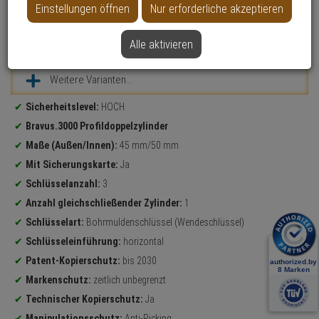
Einstellungen öffnen
Nur erforderliche akzeptieren
Alle aktivieren
Datenblatt drucken
Weitere Varianten...
Produktinformationen
Sicherheitslevel:
HOCH
Bravus.3000 Profildoppelzylinder
Maße (Außen/Innen):
45 mm/50 mm
Mit Sicherungskarte:
Ja
Schlüsselanzahl:
3
Anzahl gleichschließender Zylinder:
1
Schlüsselart:
Bohrmuldenschlüssel (Wendeschlüssel)
Schlüsseleinführung:
horizontal
Patent-Kopierschutz:
bis 2030
Markenschutz:
zeitlich unbegrenzt
Technischer Kopierschutz:
Ja
Manipulationsschutz:
Anti-Picking