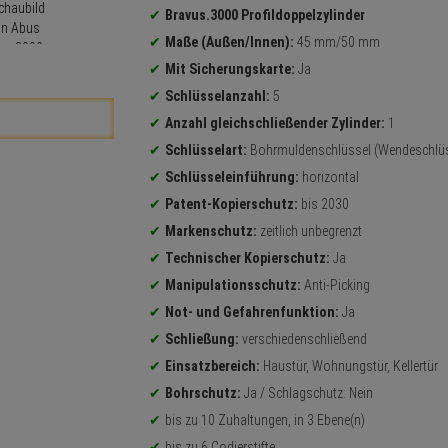
Bravus.3000 Profildoppelzylinder
Maße (Außen/Innen):
45 mm/50 mm
Mit Sicherungskarte:
Ja
Schlüsselanzahl:
5
Anzahl gleichschließender Zylinder:
1
Schlüsselart:
Bohrmuldenschlüssel (Wendeschlüs
Schlüsseleinführung:
horizontal
Patent-Kopierschutz:
bis 2030
Markenschutz:
zeitlich unbegrenzt
Technischer Kopierschutz:
Ja
Manipulationsschutz:
Anti-Picking
Not- und Gefahrenfunktion:
Ja
Schließung:
verschiedenschließend
Einsatzbereich:
Haustür, Wohnungstür, Kellertür
Bohrschutz:
Ja / Schlagschutz: Nein
bis zu 10 Zuhaltungen, in 3 Ebene(n)
bis zu 6 Codierstifte