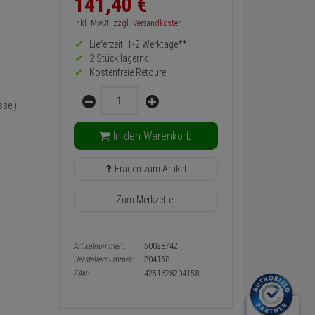
141,
40
€
zurück
Preis,
inkl. MwSt.
zzgl. Versandkosten
Verfügbakeit
Lieferzeit: 1-2 Werktage**
und
Warenkorb-
2 Stück lagernd
oder
Kostenfreie Retoure
Konfigurieren-
Menge
Button
sel)
In den Warenkorb
Fragen zum Artikel
Zum Merkzettel
Artikelnummer:
50028742
Herstellernummer:
204158
EAN:
4251628204158