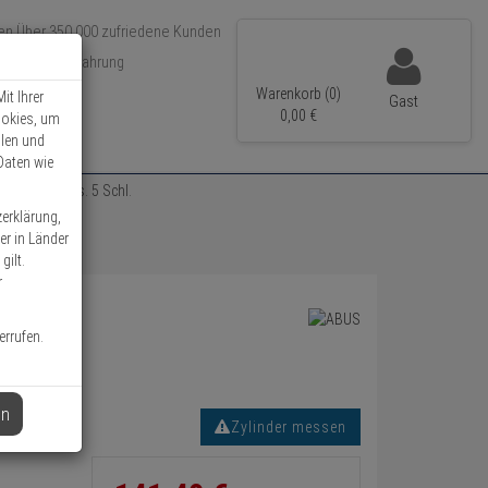
Über 350.000 zufriedene Kunden
r 15 Jahre Erfahrung
ler Versand
Warenkorb (0)
it Ihrer
Gast
0,
00
€
ookies, um
llen und
Daten wie
nder 45/50 vs. 5 Schl.
zerklärung,
er in Länder
gilt.
r
errufen.
en
Zylinder messen
Informationen