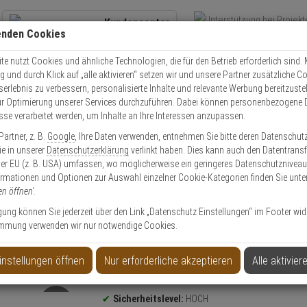
Kundencenter
enden Cookies
Übe
+49 (0)821 899 493-0
Schnel
Kontaktservice
nutzen
e nutzt Cookies und ähnliche Technologien, die für den Betrieb erforderlich sind. M
und durch Klick auf „alle aktivieren“ setzen wir und unsere Partner zusätzliche C
Mo. - Do.: 8:00 - 16:30 Fr. 8:00 - 14:00 Uhr
serlebnis zu verbessern, personalisierte Inhalte und relevante Werbung bereitzuste
r Optimierung unserer Services durchzuführen. Dabei können personenbezogene 
esse verarbeitet werden, um Inhalte an Ihre Interessen anzupassen.
olle
Schließzylinder
Schließzylinder Set
Abus Bravus 3000 Doppelzyli
artner, z. B.
Google
, Ihre Daten verwenden, entnehmen Sie bitte deren Datenschut
Sie in unserer
Datenschutzerklärung
verlinkt haben. Dies kann auch den Datentransf
er EU (z. B. USA) umfassen, wo möglicherweise ein geringeres Datenschutzniveau 
ormationen und Optionen zur Auswahl einzelner Cookie-Kategorien finden Sie unte
en öffnen'
.
r 45/50 vs. 5 Schl.
ligung können Sie jederzeit über den Link „Datenschutz Einstellungen“ im Footer wid
mmung verwenden wir nur notwendige Cookies.
instellungen öffnen
Nur erforderliche akzeptieren
Alle aktivier
Produktinformationen
Sicherheitslevel:
HOCH