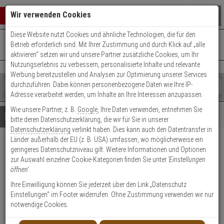
Warenkorb schließen
Suche öffnen
Warenko
Wir verwenden Cookies
Diese Website nutzt Cookies und ähnliche Technologien, die für den
+49 (0)821 899 493-0
Mo. - Do.: 8:00 - 16:30 | Fr.: 8:00 - 14:00 Uhr
0 ARTIKEL IM WARENKORB
Betrieb erforderlich sind. Mit Ihrer Zustimmung und durch Klick auf „alle
Kontaktservice nutzen
aktivieren“ setzen wir und unsere Partner zusätzliche Cookies, um Ihr
Ihr Warenkorb ist momentan leer.
Ergebnisse (
)
Nutzungserlebnis zu verbessern, personalisierte Inhalte und relevante
Fertig
Werbung bereitzustellen und Analysen zur Optimierung unserer Services
Shop
durchzuführen. Dabei können personenbezogene Daten wie Ihre IP-
durchsuchen
Adresse verarbeitet werden, um Inhalte an Ihre Interessen anzupassen.
Bitte
Es
Wie unsere Partner, z. B.
Google
, Ihre Daten verwenden, entnehmen Sie
geben
wurde
Details
Beratung
bitte deren Datenschutzerklärung, die wir für Sie in unserer
Sie
noch
Datenschutzerklärung
verlinkt haben. Dies kann auch den Datentransfer in
mindestens
Kategorien
Länder außerhalb der EU (z. B. USA) umfassen, wo möglicherweise ein
3
Suche
Abus FPR217 ER AL0125
geringeres Datenschutzniveau gilt. Weitere Informationen und Optionen
Zeichen
gestartet
zur Auswahl einzelner Cookie-Kategorien finden Sie unter
'Einstellungen
ein,
Fensterpanzerriegel - 2,25m
öffnen'
.
um
die
Ihre Einwilligung können Sie jederzeit über den Link „Datenschutz
Produktmerkmale
Suche
Einstellungen“ im Footer widerrufen. Ohne Zustimmung verwenden wir nur
zu
notwendige Cookies.
Datenblatt drucken
starten.