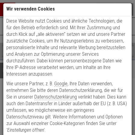
Warenkorb schließen
Suche öffnen
Warenko
Wir verwenden Cookies
Diese Website nutzt Cookies und ähnliche Technologien, die
+49 (0)821 899 493-0
Mo. - Do.: 8:00 - 16:30 | Fr.: 8:00 - 14:00 Uhr
0 ARTIKEL IM WARENKORB
für den Betrieb erforderlich sind. Mit Ihrer Zustimmung und
Kontaktservice nutzen
durch Klick auf „alle aktivieren“ setzen wir und unsere Partner
Ihr Warenkorb ist momentan leer.
Ergebnisse (
)
zusätzliche Cookies, um Ihr Nutzungserlebnis zu verbessern,
Fertig
personalisierte Inhalte und relevante Werbung bereitzustellen
Shop
durchsuchen
und Analysen zur Optimierung unserer Services
Bitte
Es
durchzuführen. Dabei können personenbezogene Daten wie
geben
wurde
Ihre IP-Adresse verarbeitet werden, um Inhalte an Ihre
Details
Beratung
Sie
noch
Interessen anzupassen.
mindestens
Kategorien
Wie unsere Partner, z. B.
Google
, Ihre Daten verwenden,
3
Suche
Abus FPR217 ER AL0145
Zeichen
gestartet
entnehmen Sie bitte deren Datenschutzerklärung, die wir für
ein,
Sie in unserer
Datenschutzerklärung
verlinkt haben. Dies kann
Fensterpanzerriegel - 2,25m
um
auch den Datentransfer in Länder außerhalb der EU (z. B. USA)
die
umfassen, wo möglicherweise ein geringeres
Suche
Produktmerkmale
Datenschutzniveau gilt. Weitere Informationen und Optionen
zu
zur Auswahl einzelner Cookie-Kategorien finden Sie unter
starten.
'Einstellungen öffnen'
.
Datenblatt drucken