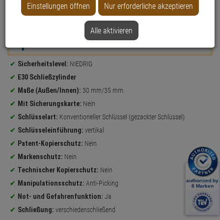
Einstellungen öffnen
Nur erforderliche akzeptieren
Datenblatt drucken
Alle aktivieren
Weitere Varianten...
Produktinformationen
Sicherheitslevel:
NIEDRIG
E30 Schließzylinder
Maße (Außen/Innen):
30 mm/35 mm
Mit Sicherungskarte:
Nein
Schlüsselart:
Konventioneller Schlüssel (gezackter Schlüssel)
Schlüsseleinführung:
vertikal
Patent-Kopierschutz:
Nein
Markenschutz:
Nein
Technischer Kopierschutz:
Nein
Manipulationsschutz:
Anti-Picking
Not- und Gefahrenfunktion:
Ja
Schließung:
verschiedenschließend