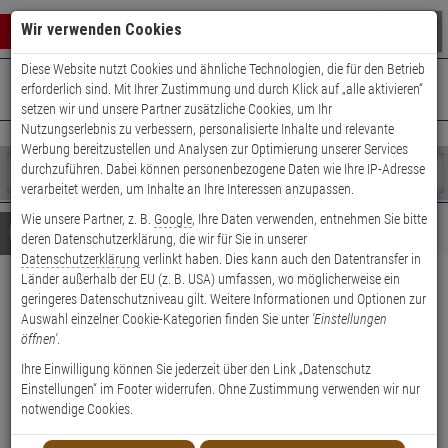
Warenkorb schließen
Suche öffnen
Warenko
Wir verwenden Cookies
Diese Website nutzt Cookies und ähnliche Technologien, die für den Betrieb
+49 (0)821 899 493-0
Mo. - Do.: 8:00 - 16:30 | Fr.: 8:00 - 14:00 Uhr
0 ARTIKEL IM WARENKORB
erforderlich sind. Mit Ihrer Zustimmung und durch Klick auf „alle aktivieren“
Kontaktservice nutzen
setzen wir und unsere Partner zusätzliche Cookies, um Ihr
Ihr Warenkorb ist momentan leer.
Ergebnisse (
)
Nutzungserlebnis zu verbessern, personalisierte Inhalte und relevante
Fertig
Werbung bereitzustellen und Analysen zur Optimierung unserer Services
Shop
durchzuführen. Dabei können personenbezogene Daten wie Ihre IP-Adresse
durchsuchen
verarbeitet werden, um Inhalte an Ihre Interessen anzupassen.
Bitte
Es
Wie unsere Partner, z. B.
Google
, Ihre Daten verwenden, entnehmen Sie bitte
geben
wurde
Details
Beratung
deren Datenschutzerklärung, die wir für Sie in unserer
Sie
noch
Datenschutzerklärung
verlinkt haben. Dies kann auch den Datentransfer in
mindestens
Kategorien
Länder außerhalb der EU (z. B. USA) umfassen, wo möglicherweise ein
3
Suche
ABUS Türzylinder E30NP
geringeres Datenschutzniveau gilt. Weitere Informationen und Optionen zur
Zeichen
gestartet
Auswahl einzelner Cookie-Kategorien finden Sie unter
'Einstellungen
ein,
30/35 mit 5 Schlüsseln
öffnen'
.
um
die
Ihre Einwilligung können Sie jederzeit über den Link „Datenschutz
Produktmerkmale
Suche
Einstellungen“ im Footer widerrufen. Ohne Zustimmung verwenden wir nur
zu
notwendige Cookies.
starten.
Zylinder messen