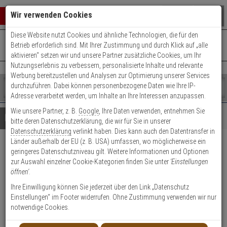
Warenkorb schließen
Suche öffnen
Warenko
Wir verwenden Cookies
Diese Website nutzt Cookies und ähnliche Technologien, die für den
+49 (0)821 899 493-0
Mo. - Do.: 8:00 - 16:30 | Fr.: 8:00 - 14:00 Uhr
0 ARTIKEL IM WARENKORB
Betrieb erforderlich sind. Mit Ihrer Zustimmung und durch Klick auf „alle
Kontaktservice nutzen
aktivieren“ setzen wir und unsere Partner zusätzliche Cookies, um Ihr
Ihr Warenkorb ist momentan leer.
Ergebnisse (
)
Nutzungserlebnis zu verbessern, personalisierte Inhalte und relevante
Fertig
Werbung bereitzustellen und Analysen zur Optimierung unserer Services
Shop
durchzuführen. Dabei können personenbezogene Daten wie Ihre IP-
durchsuchen
Adresse verarbeitet werden, um Inhalte an Ihre Interessen anzupassen.
Bitte
Es
Wie unsere Partner, z. B.
Google
, Ihre Daten verwenden, entnehmen Sie
geben
wurde
Details
Beratung
bitte deren Datenschutzerklärung, die wir für Sie in unserer
Sie
noch
Datenschutzerklärung
verlinkt haben. Dies kann auch den Datentransfer in
mindestens
Kategorien
Länder außerhalb der EU (z. B. USA) umfassen, wo möglicherweise ein
3
Suche
ABUS Türzylinder E30NP
geringeres Datenschutzniveau gilt. Weitere Informationen und Optionen
Zeichen
gestartet
zur Auswahl einzelner Cookie-Kategorien finden Sie unter
'Einstellungen
ein,
30/40 mit 5 Schlüsseln
öffnen'
.
um
die
Ihre Einwilligung können Sie jederzeit über den Link „Datenschutz
Produktmerkmale
Suche
Einstellungen“ im Footer widerrufen. Ohne Zustimmung verwenden wir nur
zu
notwendige Cookies.
starten.
Zylinder messen