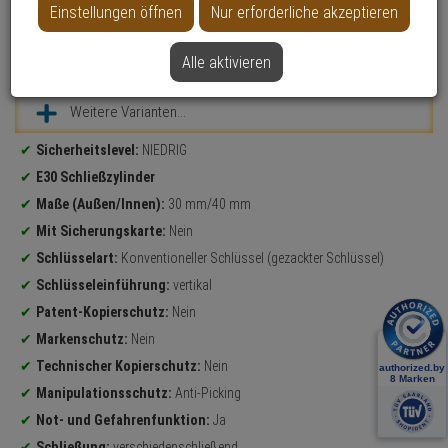
Einstellungen öffnen
Nur erforderliche akzeptieren
Alle aktivieren
Datenblatt drucken
Weitere Varianten...
Produktinformationen
Sicherheitslevel:
NIEDRIG
E30 Schließzylinder
Maße (Außen/Innen):
30 mm/40 mm
Mit Sicherungskarte:
Nein
Schlüsselart:
Konventioneller Schlüssel (gezackter Schlüssel)
Schlüsseleinführung:
vertikal
Patent-Kopierschutz:
Nein
Markenschutz:
Nein
Technischer Kopierschutz:
Nein
Manipulationsschutz:
Anti-Picking
Not- und Gefahrenfunktion:
Ja
Schließung:
verschiedenschließend