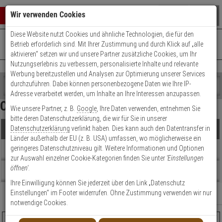
Warenkorb schließen
Suche öffnen
Warenko
Wir verwenden Cookies
Diese Website nutzt Cookies und ähnliche Technologien, die für den
+49 (0)821 899 493-0
Mo. - Do.: 8:00 - 16:30 | Fr.: 8:00 - 14:00 Uhr
0 ARTIKEL IM WARENKORB
Betrieb erforderlich sind. Mit Ihrer Zustimmung und durch Klick auf „alle
Kontaktservice nutzen
aktivieren“ setzen wir und unsere Partner zusätzliche Cookies, um Ihr
Ihr Warenkorb ist momentan leer.
Ergebnisse (
54
)
Nutzungserlebnis zu verbessern, personalisierte Inhalte und relevante
Fertig
Werbung bereitzustellen und Analysen zur Optimierung unserer Services
Shop
durchzuführen. Dabei können personenbezogene Daten wie Ihre IP-
durchsuchen
Adresse verarbeitet werden, um Inhalte an Ihre Interessen anzupassen.
Preis Filter (
54
)
Bitte
Es
CES
Wie unsere Partner, z. B.
Google
, Ihre Daten verwenden, entnehmen Sie
geben
wurde
bitte deren Datenschutzerklärung, die wir für Sie in unserer
Sie
noch
Datenschutzerklärung
verlinkt haben. Dies kann auch den Datentransfer in
Produkte
mindestens
Kategorien
€
€
Länder außerhalb der EU (z. B. USA) umfassen, wo möglicherweise ein
3
Suche
geringeres Datenschutzniveau gilt. Weitere Informationen und Optionen
Zeichen
gestartet
Topseller
Sicherheitslevel
zur Auswahl einzelner Cookie-Kategorien finden Sie unter
'Einstellungen
ein,
öffnen'
.
um
Anzahl Zylinder
Beratung
die
Ihre Einwilligung können Sie jederzeit über den Link „Datenschutz
Artikelauswahl
Suche
Einstellungen“ im Footer widerrufen. Ohne Zustimmung verwenden wir nur
Relevanz
Filter anzeigen
zu
notwendige Cookies.
Modell / Serie
starten.
CES RHM Doppelzyl. 31,5/40,5 vs, 3 Schl., N&G, BZ1