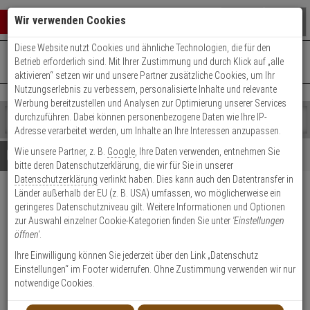
Warenkorb schließen
Suche öffnen
Warenko
Wir verwenden Cookies
Diese Website nutzt Cookies und ähnliche Technologien, die für den
+49 (0)821 899 493-0
Mo. - Do.: 8:00 - 16:30 | Fr.: 8:00 - 14:00 Uhr
0 ARTIKEL IM WARENKORB
Betrieb erforderlich sind. Mit Ihrer Zustimmung und durch Klick auf „alle
Kontaktservice nutzen
aktivieren“ setzen wir und unsere Partner zusätzliche Cookies, um Ihr
Ihr Warenkorb ist momentan leer.
Ergebnisse (
)
Nutzungserlebnis zu verbessern, personalisierte Inhalte und relevante
Fertig
Werbung bereitzustellen und Analysen zur Optimierung unserer Services
Shop
durchzuführen. Dabei können personenbezogene Daten wie Ihre IP-
durchsuchen
Adresse verarbeitet werden, um Inhalte an Ihre Interessen anzupassen.
Bitte
Es
Wie unsere Partner, z. B.
Google
, Ihre Daten verwenden, entnehmen Sie
geben
wurde
Details
Beratung
Beliebte 4K Ultra HD Artikel
bitte deren Datenschutzerklärung, die wir für Sie in unserer
Sie
noch
Datenschutzerklärung
verlinkt haben. Dies kann auch den Datentransfer in
mindestens
Kategorien
Länder außerhalb der EU (z. B. USA) umfassen, wo möglicherweise ein
3
Suche
Dahua NVR4208-EI 8 Kanal
geringeres Datenschutzniveau gilt. Weitere Informationen und Optionen
Zeichen
gestartet
NVR, HDMI/VGA
zur Auswahl einzelner Cookie-Kategorien finden Sie unter
'Einstellungen
ein,
öffnen'
.
um
die
Produktmerkmale
Ihre Einwilligung können Sie jederzeit über den Link „Datenschutz
Suche
Einstellungen“ im Footer widerrufen. Ohne Zustimmung verwenden wir nur
zu
notwendige Cookies.
starten.
SERVICE BUCHEN