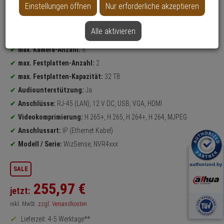
Einstellungen öffnen
Nur erforderliche akzeptieren
Datenblatt drucken
Alle aktivieren
Produktinformationen
NVR
(4K Ultra HD max. Bildauflösung)
max. Kamera-Anzahl:
8
max. Festplatten-Anzahl:
2
max. Festplatten-Kapazität:
32 TB
Audiounterstützung:
Ja
Anschlüsse:
RJ-45 (LAN), 12 V DC, USB, VGA, HDMI
Videokomprimierung:
H.265+, H.265, H.264+, H.264, MJPEG
Anschlussart:
IP (Ethernet Kabel)
Modell / Serie:
WizSense, NVR4xxx
SALE
255,
97
€
jetzt:
inkl. MwSt.
zzgl. Versandkosten
Lieferzeit: 4-5 Werktage**