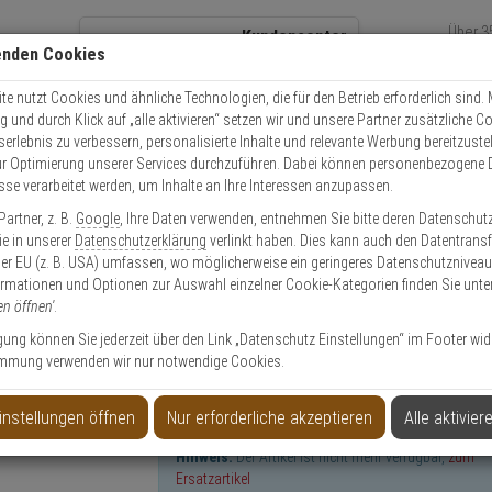
Über 3
Kundencenter
enden Cookies
Über 1
+49 (0)821 899 493-0
Kontaktservice
nutzen
e nutzt Cookies und ähnliche Technologien, die für den Betrieb erforderlich sind. M
und durch Klick auf „alle aktivieren“ setzen wir und unsere Partner zusätzliche C
Mo. - Do.: 8:00 - 16:30 Fr. 8:00 - 14:00 Uhr
serlebnis zu verbessern, personalisierte Inhalte und relevante Werbung bereitzuste
r Optimierung unserer Services durchzuführen. Dabei können personenbezogene 
esse verarbeitet werden, um Inhalte an Ihre Interessen anzupassen.
IKVision DS-2CD2746G2-IZS(2.8-12mm)(C) IP-Kamera
artner, z. B.
Google
, Ihre Daten verwenden, entnehmen Sie bitte deren Datenschut
Sie in unserer
Datenschutzerklärung
verlinkt haben. Dies kann auch den Datentransf
er EU (z. B. USA) umfassen, wo möglicherweise ein geringeres Datenschutzniveau 
ormationen und Optionen zur Auswahl einzelner Cookie-Kategorien finden Sie unte
en öffnen'
.
2.8-12mm)(C) IP-Kamera
ligung können Sie jederzeit über den Link „Datenschutz Einstellungen“ im Footer wid
mmung verwenden wir nur notwendige Cookies.
instellungen öffnen
Nur erforderliche akzeptieren
Alle aktivier
Hinweis:
Der Artikel ist nicht mehr verfügbar,
zum
Ersatzartikel