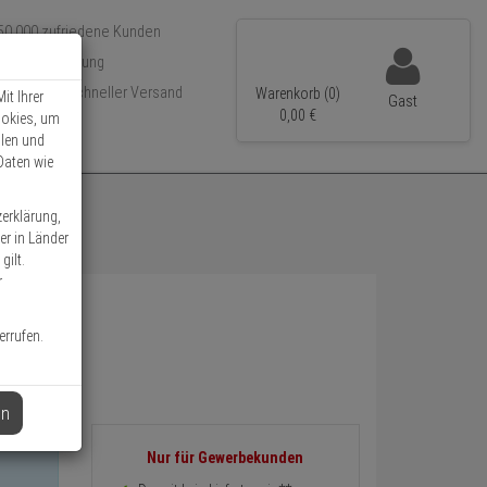
50.000 zufriedene Kunden
5 Jahre Erfahrung
Schneller Versand
Warenkorb (0)
it Ihrer
Gast
0,
00
€
ookies, um
llen und
Daten wie
zerklärung,
er in Länder
gilt.
r
errufen.
en
Informationen
Nur für Gewerbekunden
zurück