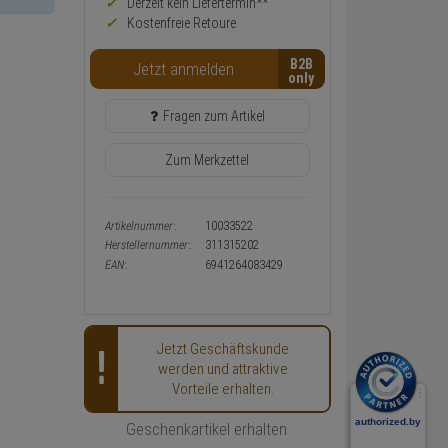
Preis,
Derzeit kein Liefertermin**
Verfügbakeit
Kostenfreie Retoure
und
Warenkorb-
B2B
Jetzt anmelden
oder
Konfigurieren-
Button
Fragen zum Artikel
Zum Merkzettel
Artikelnummer:
10033522
Herstellernummer:
311315202
EAN:
6941264083429
Jetzt Geschäftskunde
werden und attraktive
Vorteile erhalten.
Geschenkartikel erhalten