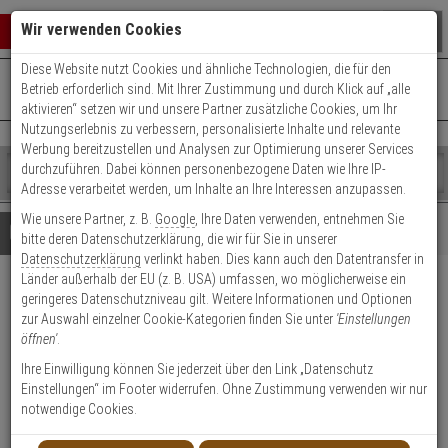
Warenkorb schließen
Suche öffnen
Warenko
Wir verwenden Cookies
Diese Website nutzt Cookies und ähnliche Technologien, die für den
+49 (0)821 899 493-0
Mo. - Do.: 8:00 - 16:30 | Fr.: 8:00 - 14:00 Uhr
0 ARTIKEL IM WARENKORB
Betrieb erforderlich sind. Mit Ihrer Zustimmung und durch Klick auf „alle
Kontaktservice nutzen
aktivieren“ setzen wir und unsere Partner zusätzliche Cookies, um Ihr
Ihr Warenkorb ist momentan leer.
Ergebnisse (
)
Nutzungserlebnis zu verbessern, personalisierte Inhalte und relevante
Fertig
Werbung bereitzustellen und Analysen zur Optimierung unserer Services
Shop
durchzuführen. Dabei können personenbezogene Daten wie Ihre IP-
durchsuchen
Adresse verarbeitet werden, um Inhalte an Ihre Interessen anzupassen.
Bitte
Es
Wie unsere Partner, z. B.
Google
, Ihre Daten verwenden, entnehmen Sie
geben
wurde
Details
Beratung
Beliebte 4K Ultra HD Artikel
bitte deren Datenschutzerklärung, die wir für Sie in unserer
Sie
noch
Datenschutzerklärung
verlinkt haben. Dies kann auch den Datentransfer in
mindestens
Kategorien
Länder außerhalb der EU (z. B. USA) umfassen, wo möglicherweise ein
3
Suche
HIKVision DS-2CD2H83G2-
geringeres Datenschutzniveau gilt. Weitere Informationen und Optionen
Zeichen
gestartet
zur Auswahl einzelner Cookie-Kategorien finden Sie unter
'Einstellungen
ein,
IZS(2.8-12mm) IP-Kamera 4K
öffnen'
.
um
die
Ihre Einwilligung können Sie jederzeit über den Link „Datenschutz
Produktmerkmale
Suche
Einstellungen“ im Footer widerrufen. Ohne Zustimmung verwenden wir nur
zu
notwendige Cookies.
starten.