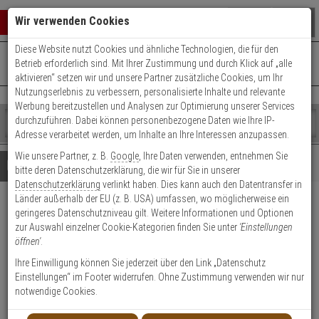
Warenkorb schließen
Suche öffnen
Warenko
Wir verwenden Cookies
Diese Website nutzt Cookies und ähnliche Technologien, die für den
+49 (0)821 899 493-0
Mo. - Do.: 8:00 - 16:30 | Fr.: 8:00 - 14:00 Uhr
0 ARTIKEL IM WARENKORB
Betrieb erforderlich sind. Mit Ihrer Zustimmung und durch Klick auf „alle
Kontaktservice nutzen
aktivieren“ setzen wir und unsere Partner zusätzliche Cookies, um Ihr
Ihr Warenkorb ist momentan leer.
Ergebnisse (
)
Nutzungserlebnis zu verbessern, personalisierte Inhalte und relevante
Fertig
Werbung bereitzustellen und Analysen zur Optimierung unserer Services
Shop
durchzuführen. Dabei können personenbezogene Daten wie Ihre IP-
durchsuchen
Adresse verarbeitet werden, um Inhalte an Ihre Interessen anzupassen.
Bitte
Es
Wie unsere Partner, z. B.
Google
, Ihre Daten verwenden, entnehmen Sie
geben
wurde
Details
Beratung
Beliebte 4K Ultra HD Artikel
bitte deren Datenschutzerklärung, die wir für Sie in unserer
Sie
noch
Datenschutzerklärung
verlinkt haben. Dies kann auch den Datentransfer in
mindestens
Kategorien
Länder außerhalb der EU (z. B. USA) umfassen, wo möglicherweise ein
3
Suche
HIKVision iDS-2CD7A86G0-
geringeres Datenschutzniveau gilt. Weitere Informationen und Optionen
Zeichen
gestartet
zur Auswahl einzelner Cookie-Kategorien finden Sie unter
'Einstellungen
ein,
IZHSY(2.8-12mm)(C) IP-Cam
öffnen'
.
um
die
Ihre Einwilligung können Sie jederzeit über den Link „Datenschutz
Produktmerkmale
Suche
Einstellungen“ im Footer widerrufen. Ohne Zustimmung verwenden wir nur
zu
notwendige Cookies.
starten.