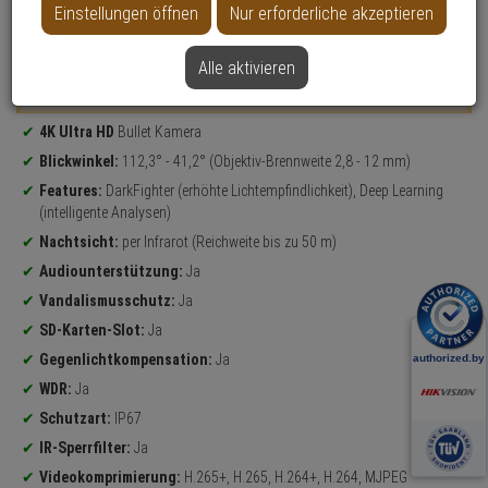
Einstellungen öffnen
Nur erforderliche akzeptieren
Datenblatt drucken
Alle aktivieren
Weitere Varianten...
Produktinformationen
4K Ultra HD
Bullet Kamera
Blickwinkel:
112,3° - 41,2° (Objektiv-Brennweite 2,8 - 12 mm)
Features:
DarkFighter (erhöhte Lichtempfindlichkeit), Deep Learning
(intelligente Analysen)
Nachtsicht:
per Infrarot (Reichweite bis zu 50 m)
Audiounterstützung:
Ja
Vandalismusschutz:
Ja
SD-Karten-Slot:
Ja
Gegenlichtkompensation:
Ja
WDR:
Ja
Schutzart:
IP67
IR-Sperrfilter:
Ja
Videokomprimierung:
H.265+, H.265, H.264+, H.264, MJPEG