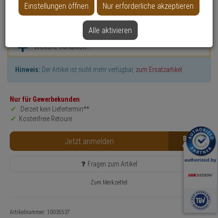
Einstellungen öffnen
Nur erforderliche akzeptieren
Datenblatt drucken
Alle aktivieren
Weitere Varianten...
Hinweis:
Der Artikel ist nicht mehr verfügbar,
zum Ersatzartikel
Nur für Gewerbekunden
Derzeit kein Liefertermin**
Kostenfreie Retoure
B2B
Jetzt anmelden
Fragen zum Artikel
Zum Merkzettel
Artikelnummer: 10035537