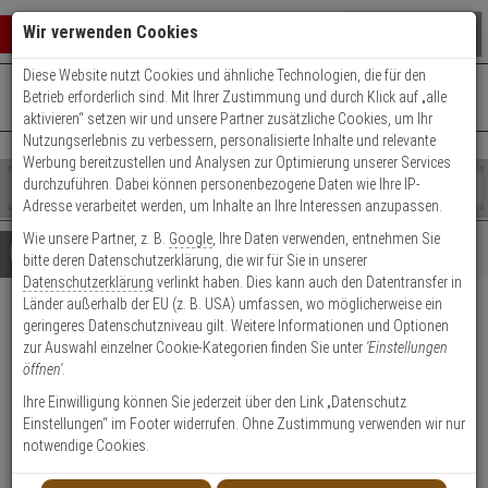
Warenkorb schließen
Suche öffnen
Warenko
Wir verwenden Cookies
Diese Website nutzt Cookies und ähnliche Technologien, die für den
+49 (0)821 899 493-0
Mo. - Do.: 8:00 - 16:30 | Fr.: 8:00 - 14:00 Uhr
0 ARTIKEL IM WARENKORB
Betrieb erforderlich sind. Mit Ihrer Zustimmung und durch Klick auf „alle
Kontaktservice nutzen
aktivieren“ setzen wir und unsere Partner zusätzliche Cookies, um Ihr
Ihr Warenkorb ist momentan leer.
Ergebnisse (
)
Nutzungserlebnis zu verbessern, personalisierte Inhalte und relevante
Fertig
Werbung bereitzustellen und Analysen zur Optimierung unserer Services
Shop
durchzuführen. Dabei können personenbezogene Daten wie Ihre IP-
durchsuchen
Adresse verarbeitet werden, um Inhalte an Ihre Interessen anzupassen.
Bitte
Es
Wie unsere Partner, z. B.
Google
, Ihre Daten verwenden, entnehmen Sie
geben
wurde
Details
Beratung
Beliebte 1080p Artikel
bitte deren Datenschutzerklärung, die wir für Sie in unserer
Sie
noch
Datenschutzerklärung
verlinkt haben. Dies kann auch den Datentransfer in
mindestens
Kategorien
Länder außerhalb der EU (z. B. USA) umfassen, wo möglicherweise ein
3
Suche
HIKVision iDS-
geringeres Datenschutzniveau gilt. Weitere Informationen und Optionen
Zeichen
gestartet
zur Auswahl einzelner Cookie-Kategorien finden Sie unter
'Einstellungen
ein,
2CD7A26G0/P-IZHSY(2.8-12mm)
öffnen'
.
um
(C) IPCam
die
Ihre Einwilligung können Sie jederzeit über den Link „Datenschutz
Suche
Einstellungen“ im Footer widerrufen. Ohne Zustimmung verwenden wir nur
zu
notwendige Cookies.
Produktmerkmale
starten.