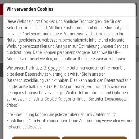
Warenkorb schließen
Suche öffnen
Warenko
Wir verwenden Cookies
Diese Website nutzt Cookies und ähnliche Technologien, die für den
+49 (0)821 899 493-0
Mo. - Do.: 8:00 - 16:30 | Fr.: 8:00 - 14:00 Uhr
0 ARTIKEL IM WARENKORB
Betrieb erforderlich sind. Mit Ihrer Zustimmung und durch Klick auf „alle
Kontaktservice nutzen
aktivieren“ setzen wir und unsere Partner zusätzliche Cookies, um Ihr
Ihr Warenkorb ist momentan leer.
Ergebnisse (
)
Nutzungserlebnis zu verbessern, personalisierte Inhalte und relevante
Fertig
Werbung bereitzustellen und Analysen zur Optimierung unserer Services
Shop
durchzuführen. Dabei können personenbezogene Daten wie Ihre IP-
durchsuchen
Adresse verarbeitet werden, um Inhalte an Ihre Interessen anzupassen.
Bitte
Es
Wie unsere Partner, z. B.
Google
, Ihre Daten verwenden, entnehmen Sie
geben
wurde
Details
Beratung
bitte deren Datenschutzerklärung, die wir für Sie in unserer
Sie
noch
Datenschutzerklärung
verlinkt haben. Dies kann auch den Datentransfer in
mindestens
Kategorien
Länder außerhalb der EU (z. B. USA) umfassen, wo möglicherweise ein
3
Suche
LED LENSER EXC6R
geringeres Datenschutzniveau gilt. Weitere Informationen und Optionen
Zeichen
gestartet
Winkelleuchte ATEX m.
zur Auswahl einzelner Cookie-Kategorien finden Sie unter
'Einstellungen
ein,
öffnen'
.
um
Ladestation
die
Ihre Einwilligung können Sie jederzeit über den Link „Datenschutz
Suche
Einstellungen“ im Footer widerrufen. Ohne Zustimmung verwenden wir nur
zu
Produktmerkmale
notwendige Cookies.
starten.