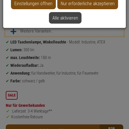
Einstellungen öffnen
Nur erforderliche akzeptieren
NEU
Datenblatt drucken
Alle aktivieren
Weitere Varianten...
Produktinformationen
LED Taschenlampe, Winkelleuchte
- Modell: Industrie, ATEX
Lumen:
300 lm
max. Leuchtweite:
180 m
Wiederaufladbar:
Ja
Anwendung:
für Handwerker, für Industrie, für Feuerwehr
Farbe:
schwarz / gelb
SALE
Nur für Gewerbekunden
Lieferzeit: 3-4 Werktage**
Kostenfreie Retoure
B2B