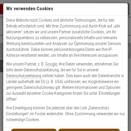
Warenkorb schließen
Suche öffnen
Warenko
Wir verwenden Cookies
Diese Website nutzt Cookies und ähnliche Technologien, die für den
+49 (0)821 899 493-0
Mo. - Do.: 8:00 - 16:30 | Fr.: 8:00 - 14:00 Uhr
0 ARTIKEL IM WARENKORB
Betrieb erforderlich sind. Mit Ihrer Zustimmung und durch Klick auf „alle
Kontaktservice nutzen
aktivieren“ setzen wir und unsere Partner zusätzliche Cookies, um Ihr
Ihr Warenkorb ist momentan leer.
Ergebnisse (
)
Nutzungserlebnis zu verbessern, personalisierte Inhalte und relevante
Fertig
Werbung bereitzustellen und Analysen zur Optimierung unserer Services
Shop
durchzuführen. Dabei können personenbezogene Daten wie Ihre IP-
durchsuchen
Adresse verarbeitet werden, um Inhalte an Ihre Interessen anzupassen.
Bitte
Es
Wie unsere Partner, z. B.
Google
, Ihre Daten verwenden, entnehmen Sie
geben
wurde
Details
Beratung
bitte deren Datenschutzerklärung, die wir für Sie in unserer
Sie
noch
Datenschutzerklärung
verlinkt haben. Dies kann auch den Datentransfer in
mindestens
Kategorien
Länder außerhalb der EU (z. B. USA) umfassen, wo möglicherweise ein
3
Suche
LED Lenser EXH8
geringeres Datenschutzniveau gilt. Weitere Informationen und Optionen
Zeichen
gestartet
Stirnlampe
zur Auswahl einzelner Cookie-Kategorien finden Sie unter
'Einstellungen
ein,
öffnen'
.
um
die
Produktmerkmale
Ihre Einwilligung können Sie jederzeit über den Link „Datenschutz
Suche
Einstellungen“ im Footer widerrufen. Ohne Zustimmung verwenden wir nur
zu
notwendige Cookies.
starten.