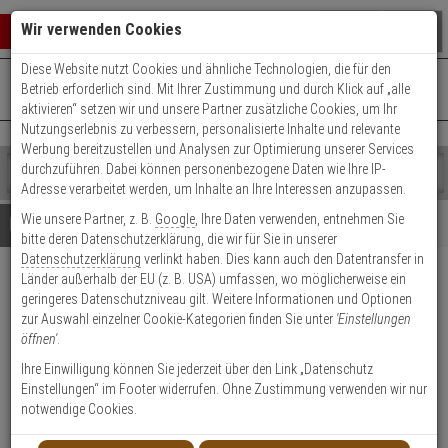
Warenkorb schließen
Suche öffnen
Warenko
Wir verwenden Cookies
Diese Website nutzt Cookies und ähnliche Technologien, die für den
+49 (0)821 899 493-0
Mo. - Do.: 8:00 - 16:30 | Fr.: 8:00 - 14:00 Uhr
0 ARTIKEL IM WARENKORB
Betrieb erforderlich sind. Mit Ihrer Zustimmung und durch Klick auf „alle
Kontaktservice nutzen
aktivieren“ setzen wir und unsere Partner zusätzliche Cookies, um Ihr
Ihr Warenkorb ist momentan leer.
Ergebnisse (
)
Nutzungserlebnis zu verbessern, personalisierte Inhalte und relevante
Fertig
Werbung bereitzustellen und Analysen zur Optimierung unserer Services
Shop
durchzuführen. Dabei können personenbezogene Daten wie Ihre IP-
durchsuchen
Adresse verarbeitet werden, um Inhalte an Ihre Interessen anzupassen.
Bitte
Es
Wie unsere Partner, z. B.
Google
, Ihre Daten verwenden, entnehmen Sie
geben
wurde
Details
Beratung
bitte deren Datenschutzerklärung, die wir für Sie in unserer
Sie
noch
Datenschutzerklärung
verlinkt haben. Dies kann auch den Datentransfer in
mindestens
Kategorien
Länder außerhalb der EU (z. B. USA) umfassen, wo möglicherweise ein
3
Suche
LED LENSER EXC7R
geringeres Datenschutzniveau gilt. Weitere Informationen und Optionen
Zeichen
gestartet
Winkelleuchte ATEX m.
zur Auswahl einzelner Cookie-Kategorien finden Sie unter
'Einstellungen
ein,
öffnen'
.
um
Ladestation
die
Ihre Einwilligung können Sie jederzeit über den Link „Datenschutz
Suche
Einstellungen“ im Footer widerrufen. Ohne Zustimmung verwenden wir nur
zu
Produktmerkmale
notwendige Cookies.
starten.