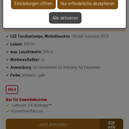
Einstellungen öffnen
Nur erforderliche akzeptieren
NEU
Datenblatt drucken
Alle aktivieren
Weitere Varianten...
Produktinformationen
LED Taschenlampe, Winkelleuchte
- Modell: Industrie, ATEX
Lumen:
400 lm
max. Leuchtweite:
240 m
Wiederaufladbar:
Ja
Anwendung:
für Handwerker, für Industrie, für Feuerwehr
Farbe:
schwarz / gelb
SALE
Nur für Gewerbekunden
Lieferzeit: 3-4 Werktage**
Kostenfreie Retoure
B2B
Jetzt anmelden