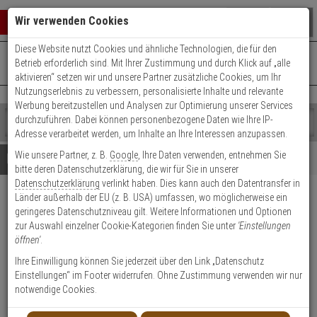
Warenkorb schließen
Suche öffnen
Warenko
Wir verwenden Cookies
Diese Website nutzt Cookies und ähnliche Technologien, die für den
+49 (0)821 899 493-0
Mo. - Do.: 8:00 - 16:30 | Fr.: 8:00 - 14:00 Uhr
0 ARTIKEL IM WARENKORB
Betrieb erforderlich sind. Mit Ihrer Zustimmung und durch Klick auf „alle
Kontaktservice nutzen
aktivieren“ setzen wir und unsere Partner zusätzliche Cookies, um Ihr
Ihr Warenkorb ist momentan leer.
Ergebnisse (
)
Nutzungserlebnis zu verbessern, personalisierte Inhalte und relevante
Fertig
Werbung bereitzustellen und Analysen zur Optimierung unserer Services
Shop
durchzuführen. Dabei können personenbezogene Daten wie Ihre IP-
durchsuchen
Adresse verarbeitet werden, um Inhalte an Ihre Interessen anzupassen.
Bitte
Es
Wie unsere Partner, z. B.
Google
, Ihre Daten verwenden, entnehmen Sie
geben
wurde
Details
Beratung
bitte deren Datenschutzerklärung, die wir für Sie in unserer
Sie
noch
Datenschutzerklärung
verlinkt haben. Dies kann auch den Datentransfer in
mindestens
Kategorien
Länder außerhalb der EU (z. B. USA) umfassen, wo möglicherweise ein
3
Suche
Satel B-2FLF BR Einbau-
geringeres Datenschutzniveau gilt. Weitere Informationen und Optionen
Zeichen
gestartet
Magnetkontakt braun, flach
zur Auswahl einzelner Cookie-Kategorien finden Sie unter
'Einstellungen
ein,
öffnen'
.
um
die
Ihre Einwilligung können Sie jederzeit über den Link „Datenschutz
1
Suche
Einstellungen“ im Footer widerrufen. Ohne Zustimmung verwenden wir nur
zu
notwendige Cookies.
Produktmerkmale
starten.