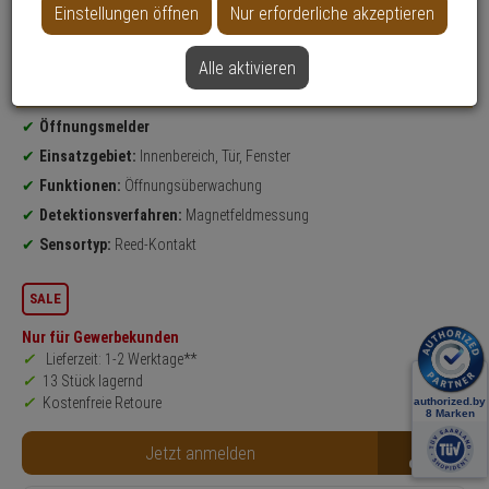
Einstellungen öffnen
Nur erforderliche akzeptieren
Datenblatt drucken
Alle aktivieren
Weitere Varianten...
Produktinformationen
Öffnungsmelder
Einsatzgebiet:
Innenbereich, Tür, Fenster
Funktionen:
Öffnungsüberwachung
Detektionsverfahren:
Magnetfeldmessung
Sensortyp:
Reed-Kontakt
SALE
Nur für Gewerbekunden
Lieferzeit: 1-2 Werktage**
13 Stück lagernd
Kostenfreie Retoure
B2B
Jetzt anmelden