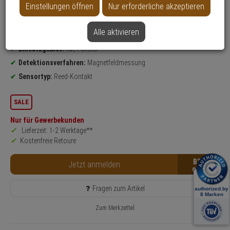
Einstellungen öffnen
Nur erforderliche akzeptieren
Weitere Varianten...
Alle aktivieren
Produktinformationen
Öffnungsmelder
Einsatzgebiet:
Tür, Fenster
Detektionsverfahren:
Magnetfeldmessung
Sensortyp:
Reed-Kontakt
SALE
Nur für Gewerbekunden
Lieferzeit: 1-2 Werktage**
Kostenfreie Retoure
B2B
Jetzt anmelden
Fragen zum Artikel
Zum Merkzettel