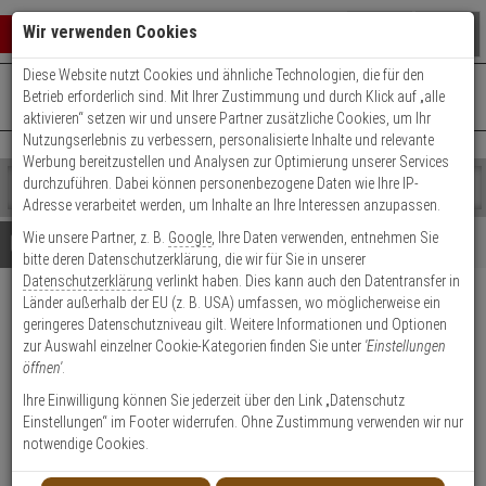
Warenkorb schließen
Suche öffnen
Warenko
Wir verwenden Cookies
Diese Website nutzt Cookies und ähnliche Technologien, die für den
+49 (0)821 899 493-0
Mo. - Do.: 8:00 - 16:30 | Fr.: 8:00 - 14:00 Uhr
0 ARTIKEL IM WARENKORB
Betrieb erforderlich sind. Mit Ihrer Zustimmung und durch Klick auf „alle
Kontaktservice nutzen
aktivieren“ setzen wir und unsere Partner zusätzliche Cookies, um Ihr
Ihr Warenkorb ist momentan leer.
Ergebnisse (
)
Nutzungserlebnis zu verbessern, personalisierte Inhalte und relevante
Fertig
Werbung bereitzustellen und Analysen zur Optimierung unserer Services
Shop
durchzuführen. Dabei können personenbezogene Daten wie Ihre IP-
durchsuchen
Adresse verarbeitet werden, um Inhalte an Ihre Interessen anzupassen.
Bitte
Es
Wie unsere Partner, z. B.
Google
, Ihre Daten verwenden, entnehmen Sie
geben
wurde
Details
Beratung
bitte deren Datenschutzerklärung, die wir für Sie in unserer
Sie
noch
Datenschutzerklärung
verlinkt haben. Dies kann auch den Datentransfer in
mindestens
Kategorien
Länder außerhalb der EU (z. B. USA) umfassen, wo möglicherweise ein
3
Suche
Satel K-3 Einbau
geringeres Datenschutzniveau gilt. Weitere Informationen und Optionen
Zeichen
gestartet
Magnetkontakt Alu-Gehäuse
zur Auswahl einzelner Cookie-Kategorien finden Sie unter
'Einstellungen
ein,
öffnen'
.
um
die
Produktmerkmale
Ihre Einwilligung können Sie jederzeit über den Link „Datenschutz
Suche
Einstellungen“ im Footer widerrufen. Ohne Zustimmung verwenden wir nur
zu
notwendige Cookies.
starten.
Datenblatt drucken