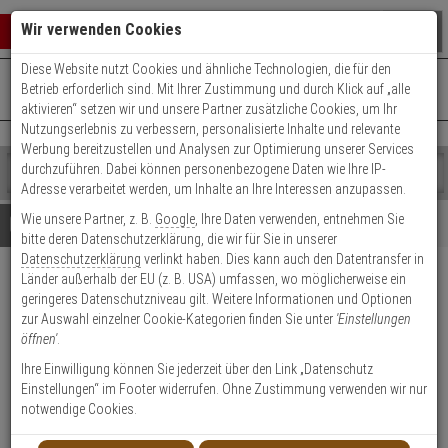
Warenkorb schließen
Suche öffnen
Warenko
Wir verwenden Cookies
Diese Website nutzt Cookies und ähnliche Technologien, die für den
+49 (0)821 899 493-0
Mo. - Do.: 8:00 - 16:30 | Fr.: 8:00 - 14:00 Uhr
0 ARTIKEL IM WARENKORB
Betrieb erforderlich sind. Mit Ihrer Zustimmung und durch Klick auf „alle
Kontaktservice nutzen
aktivieren“ setzen wir und unsere Partner zusätzliche Cookies, um Ihr
Ihr Warenkorb ist momentan leer.
Ergebnisse (
)
Nutzungserlebnis zu verbessern, personalisierte Inhalte und relevante
Fertig
Werbung bereitzustellen und Analysen zur Optimierung unserer Services
Shop
durchzuführen. Dabei können personenbezogene Daten wie Ihre IP-
durchsuchen
Adresse verarbeitet werden, um Inhalte an Ihre Interessen anzupassen.
Bitte
Es
Wie unsere Partner, z. B.
Google
, Ihre Daten verwenden, entnehmen Sie
geben
wurde
Details
Beratung
bitte deren Datenschutzerklärung, die wir für Sie in unserer
Sie
noch
Datenschutzerklärung
verlinkt haben. Dies kann auch den Datentransfer in
mindestens
Kategorien
Länder außerhalb der EU (z. B. USA) umfassen, wo möglicherweise ein
3
Suche
Satel S-4 Aufbau
geringeres Datenschutzniveau gilt. Weitere Informationen und Optionen
Zeichen
gestartet
Magnetkontakt + Klemmen weiss
zur Auswahl einzelner Cookie-Kategorien finden Sie unter
'Einstellungen
ein,
öffnen'
.
um
die
Produktmerkmale
Ihre Einwilligung können Sie jederzeit über den Link „Datenschutz
Suche
Einstellungen“ im Footer widerrufen. Ohne Zustimmung verwenden wir nur
zu
notwendige Cookies.
Datenblatt drucken
starten.