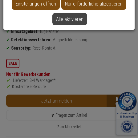
Weitere Varianten...
Einstellungen öffnen
Nur erforderliche akzeptieren
Produktinformationen
Öffnungsmelder
Alle aktivieren
nach Richtlinien:
EN 50131 Grad 2
Einsatzgebiet:
Tür, Fenster
Detektionsverfahren:
Magnetfeldmessung
Sensortyp:
Reed-Kontakt
SALE
Nur für Gewerbekunden
Lieferzeit: 3-4 Werktage**
Kostenfreie Retoure
B2B
Jetzt anmelden
Fragen zum Artikel
Zum Merkzettel